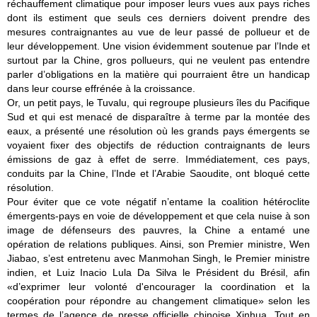
réchauffement climatique pour imposer leurs vues aux pays riches
dont ils estiment que seuls ces derniers doivent prendre des
mesures contraignantes au vue de leur passé de pollueur et de
leur développement. Une vision évidemment soutenue par l’Inde et
surtout par la Chine, gros pollueurs, qui ne veulent pas entendre
parler d’obligations en la matière qui pourraient être un handicap
dans leur course effrénée à la croissance.
Or, un petit pays, le Tuvalu, qui regroupe plusieurs îles du Pacifique
Sud et qui est menacé de disparaître à terme par la montée des
eaux, a présenté une résolution où les grands pays émergents se
voyaient fixer des objectifs de réduction contraignants de leurs
émissions de gaz à effet de serre. Immédiatement, ces pays,
conduits par la Chine, l’Inde et l’Arabie Saoudite, ont bloqué cette
résolution.
Pour éviter que ce vote négatif n’entame la coalition hétéroclite
émergents-pays en voie de développement et que cela nuise à son
image de défenseurs des pauvres, la Chine a entamé une
opération de relations publiques. Ainsi, son Premier ministre, Wen
Jiabao, s’est entretenu avec Manmohan Singh, le Premier ministre
indien, et Luiz Inacio Lula Da Silva le Président du Brésil, afin
«d’exprimer leur volonté d'encourager la coordination et la
coopération pour répondre au changement climatique» selon les
termes de l’agence de presse officielle chinoise Xinhua. Tout en