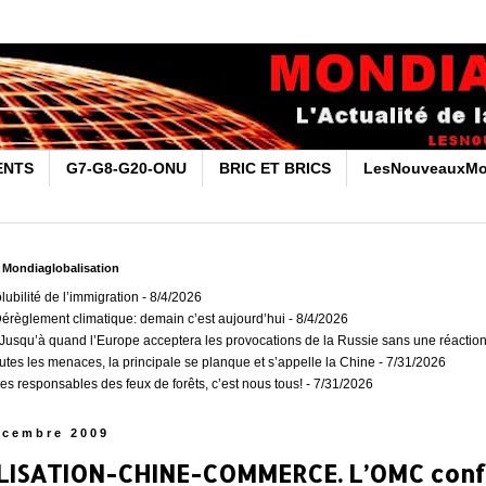
ENTS
G7-G8-G20-ONU
BRIC ET BRICS
LesNouveauxMo
r Mondiaglobalisation
olubilité de l’immigration
- 8/4/2026
Dérèglement climatique: demain c’est aujourd’hui
- 8/4/2026
usqu’à quand l’Europe acceptera les provocations de la Russie sans une réaction
outes les menaces, la principale se planque et s’appelle la Chine
- 7/31/2026
es responsables des feux de forêts, c’est nous tous!
- 7/31/2026
écembre 2009
ISATION-CHINE-COMMERCE. L’OMC conf