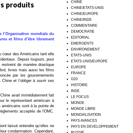
CHINE
s produits
CHINE/ETATS-UNIS
CHINE/EUROPE
CHINE/INDE
COMMENTAIRE
DEMOCRATIE
de l’Organisation mondiale du
EDITORIAL
es et films d’être librement
EMERGENTS
ENVIRONEMENT
 cœur des Américains tant elle
ETATS-UNIS
identaux. Depuis toujours, pour
ETATS-UNIS/EUROPE
restreint de manière drastique
EUROPE
dvd, livres mais aussi les films
FRANCE
énoncée par les gouvernements
G20
Chine et l’obliger à ouvrir ses
HISTOIRE
INDE
 Chine avait immédiatement fait
LE FOCUS
our le représentant américain à
MONDE
s américains sont à la pointe de
MONDE LIBRE
e règlements acceptés de l'OMC.
MONDIALISATION
PAYS AVANCES
ent laissé entendre qu’elles ne
PAYS EN DEVELOPPEMENT
e leur condamnation. Cependant,
RUSSIE