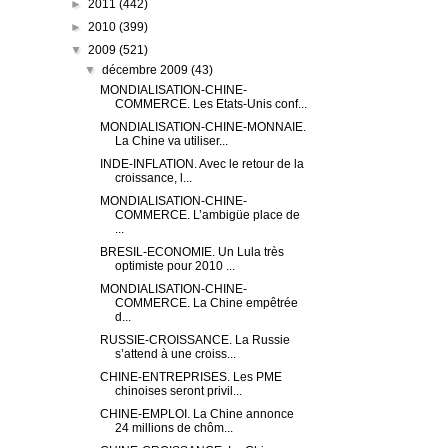
►
2011
(442)
►
2010
(399)
▼
2009
(521)
▼
décembre 2009
(43)
MONDIALISATION-CHINE-
COMMERCE. Les Etats-Unis conf...
MONDIALISATION-CHINE-MONNAIE.
La Chine va utiliser...
INDE-INFLATION. Avec le retour de la
croissance, l...
MONDIALISATION-CHINE-
COMMERCE. L’ambigüe place de
...
BRESIL-ECONOMIE. Un Lula très
optimiste pour 2010 ...
MONDIALISATION-CHINE-
COMMERCE. La Chine empêtrée
d...
RUSSIE-CROISSANCE. La Russie
s’attend à une croiss...
CHINE-ENTREPRISES. Les PME
chinoises seront privil...
CHINE-EMPLOI. La Chine annonce
24 millions de chôm...