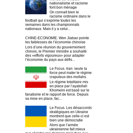
nationalisme et racisme
font bon ménage
On connait bien le
racisme ordinaire dans le
football qui s’exprime toutes les
semaines dans les championnats
nationaux. Mais il y a celui...
CHINE-ECONOMIE. Wen Jiabao pointe
les faiblesses de l’économie chinoise
Lors d’une réunion du gouvernement
chinois, le Premier ministre a souhaité
des «efforts vigoureux» pour adapter
l’économie du pays aux défis...
Le Focus. Iran: seule la
force peut mater le régime
crapuleux des mollahs
Le régime totalitaire mis
en place par l’ayatollah
Khomeini est basé sur le
fanatisme et le rapport de force. Depuis
sa mise en place, fac...
Le Focus. Les désaccords
stratégiques en Ukraine
montrent que celle-ci est
bien une démocratie
Alors que l’armée
ukrainienne fait mieux