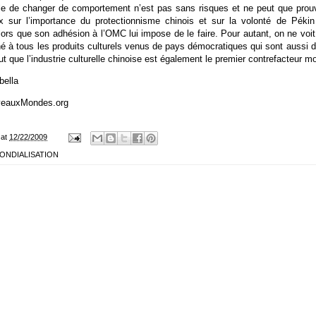
ible de changer de comportement n’est pas sans risques et ne peut que prou
 sur l’importance du protectionnisme chinois et sur la volonté de Pékin
lors que son adhésion à l’OMC lui impose de le faire. Pour autant, on ne voi
é à tous les produits culturels venus de pays démocratiques qui sont aussi
ut que l’industrie culturelle chinoise est également le premier contrefacteur m
bella
veauxMondes.org
at
12/22/2009
ONDIALISATION