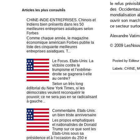
le refus prévis
des Occidentaux
Articles les plus consultés
mondialisation a
CHINE-INDE-ENTREPRISES. Chinois et
ouvrir son march
Indiens bien présents dans les 50
ce secteur surto
meilleures entreprises asiatiques selon
Forbes
Alexandre Vatim
Comme chaque année, le magazine
économique américain Forbes publie la
© 2009 LesNou
liste des cinquante meilleures
entreprises asiatiques. T...
Le Focus. Etats-Unis: La
Posted by
Editeur
victoire contre le
Labels:
CHINE
,
M
trumpisme et l’extrême-
droite se gagnera-t-elle
au centre?
Selon un très long
éditorial du New York Times, si les
démocrates veulent reconquérir le
pouvoir, ce ne sera pas en se radicalisant
à gauche...
Commentaire. Etats-Unis:
un bien triste anniversaire
Les propos emphatiques
et nationalistes de Donald
Trump sur ce que sont les
Etats-Unis sous sa
présidence et à l’occasion du 250 e