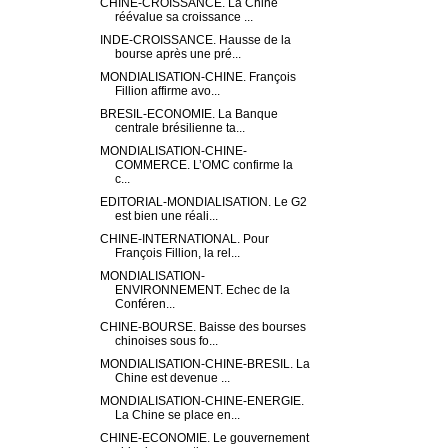
CHINE-CROISSANCE. La Chine
réévalue sa croissance ...
INDE-CROISSANCE. Hausse de la
bourse après une pré...
MONDIALISATION-CHINE. François
Fillion affirme avo...
BRESIL-ECONOMIE. La Banque
centrale brésilienne ta...
MONDIALISATION-CHINE-
COMMERCE. L’OMC confirme la
c...
EDITORIAL-MONDIALISATION. Le G2
est bien une réali...
CHINE-INTERNATIONAL. Pour
François Fillion, la rel...
MONDIALISATION-
ENVIRONNEMENT. Echec de la
Conféren...
CHINE-BOURSE. Baisse des bourses
chinoises sous fo...
MONDIALISATION-CHINE-BRESIL. La
Chine est devenue ...
MONDIALISATION-CHINE-ENERGIE.
La Chine se place en...
CHINE-ECONOMIE. Le gouvernement