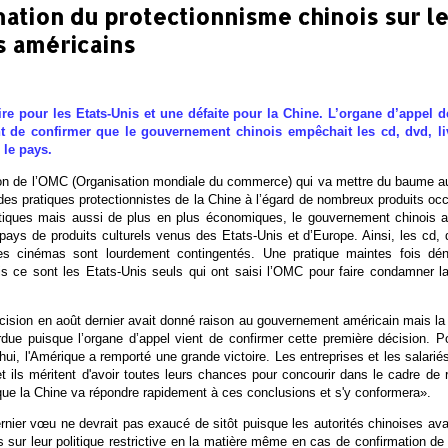
tion du protectionnisme chinois sur le
s américains
ire pour les Etats-Unis et une défaite pour la Chine. L’organe d’appel 
 de confirmer que le gouvernement chinois empêchait les cd, dvd, livr
 le pays.
ion de l’OMC (Organisation mondiale du commerce) qui va mettre du baume au
es pratiques protectionnistes de la Chine à l’égard de nombreux produits occ
itiques mais aussi de plus en plus économiques, le gouvernement chinois a 
 pays de produits culturels venus des Etats-Unis et d’Europe. Ainsi, les cd, 
les cinémas sont lourdement contingentés. Une pratique maintes fois d
 ce sont les Etats-Unis seuls qui ont saisi l’OMC pour faire condamner la 
ision en août dernier avait donné raison au gouvernement américain mais la
due puisque l’organe d’appel vient de confirmer cette première décision. P
hui, l'Amérique a remporté une grande victoire. Les entreprises et les salarié
et ils méritent d'avoir toutes leurs chances pour concourir dans le cadre d
ue la Chine va répondre rapidement à ces conclusions et s'y conformera».
nier vœu ne devrait pas exaucé de sitôt puisque les autorités chinoises avai
s sur leur politique restrictive en la matière même en cas de confirmation d