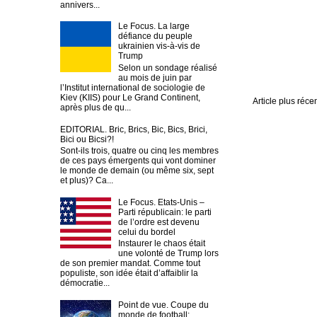
annivers...
Le Focus. La large
défiance du peuple
ukrainien vis-à-vis de
Trump
Selon un sondage réalisé
au mois de juin par
l’Institut international de sociologie de
Kiev (KIIS) pour Le Grand Continent,
Article plus réce
après plus de qu...
EDITORIAL. Bric, Brics, Bic, Bics, Brici,
Bici ou Bicsi?!
Sont-ils trois, quatre ou cinq les membres
de ces pays émergents qui vont dominer
le monde de demain (ou même six, sept
et plus)? Ca...
Le Focus. Etats-Unis –
Parti républicain: le parti
de l’ordre est devenu
celui du bordel
Instaurer le chaos était
une volonté de Trump lors
de son premier mandat. Comme tout
populiste, son idée était d’affaiblir la
démocratie...
Point de vue. Coupe du
monde de football: