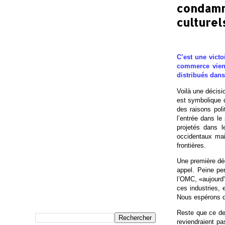
condamna
culturel
C’est une victo
commerce vient
distribués dans
Voilà une décis
est symbolique d
des raisons pol
l’entrée dans le
projetés dans 
occidentaux mais
frontières.
Une première déc
appel. Peine per
l’OMC, «aujourd'
ces industries, 
Nous espérons q
Reste que ce der
reviendraient pa