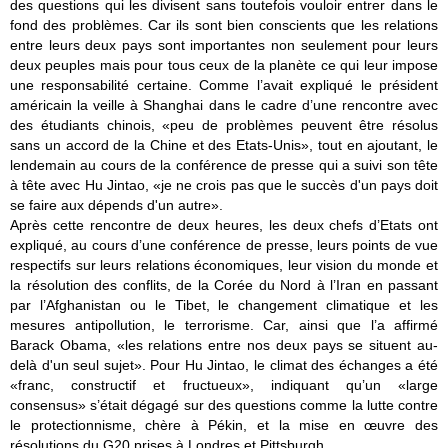
des questions qui les divisent sans toutefois vouloir entrer dans le
fond des problèmes. Car ils sont bien conscients que les relations
entre leurs deux pays sont importantes non seulement pour leurs
deux peuples mais pour tous ceux de la planète ce qui leur impose
une responsabilité certaine. Comme l’avait expliqué le président
américain la veille à Shanghai dans le cadre d’une rencontre avec
des étudiants chinois, «peu de problèmes peuvent être résolus
sans un accord de la Chine et des Etats-Unis», tout en ajoutant, le
lendemain au cours de la conférence de presse qui a suivi son tête
à tête avec Hu Jintao, «je ne crois pas que le succès d'un pays doit
se faire aux dépends d'un autre».
Après cette rencontre de deux heures, les deux chefs d’Etats ont
expliqué, au cours d’une conférence de presse, leurs points de vue
respectifs sur leurs relations économiques, leur vision du monde et
la résolution des conflits, de la Corée du Nord à l’Iran en passant
par l’Afghanistan ou le Tibet, le changement climatique et les
mesures antipollution, le terrorisme. Car, ainsi que l’a affirmé
Barack Obama, «les relations entre nos deux pays se situent au-
delà d'un seul sujet». Pour Hu Jintao, le climat des échanges a été
«franc, constructif et fructueux», indiquant qu’un «large
consensus» s’était dégagé sur des questions comme la lutte contre
le protectionnisme, chère à Pékin, et la mise en œuvre des
résolutions du G20 prises à Londres et Pittsburgh.