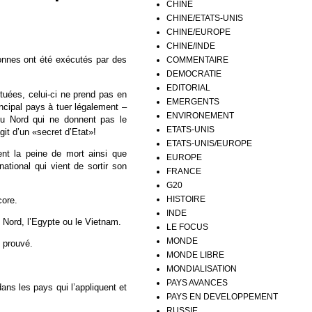
CHINE
CHINE/ETATS-UNIS
CHINE/EUROPE
CHINE/INDE
onnes ont été exécutés par des
COMMENTAIRE
DEMOCRATIE
EDITORIAL
tuées, celui-ci ne prend pas en
EMERGENTS
ncipal pays à tuer légalement –
ENVIRONEMENT
u Nord qui ne donnent pas le
ETATS-UNIS
git d’un «secret d’Etat»!
ETATS-UNIS/EUROPE
ent la peine de mort ainsi que
EUROPE
ational qui vient de sortir son
FRANCE
G20
HISTOIRE
core.
INDE
u Nord, l’Egypte ou le Vietnam.
LE FOCUS
MONDE
 prouvé.
MONDE LIBRE
MONDIALISATION
PAYS AVANCES
ans les pays qui l’appliquent et
PAYS EN DEVELOPPEMENT
RUSSIE