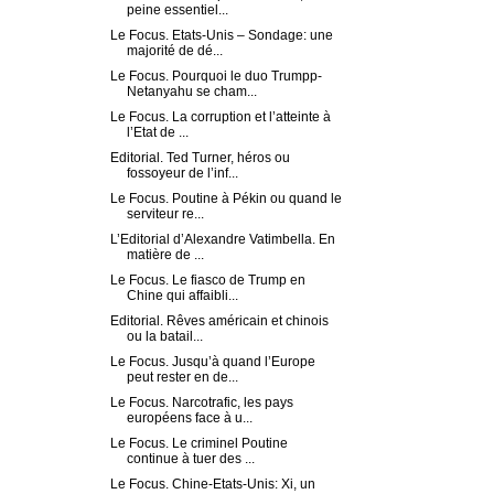
peine essentiel...
Le Focus. Etats-Unis – Sondage: une
majorité de dé...
Le Focus. Pourquoi le duo Trumpp-
Netanyahu se cham...
Le Focus. La corruption et l’atteinte à
l’Etat de ...
Editorial. Ted Turner, héros ou
fossoyeur de l’inf...
Le Focus. Poutine à Pékin ou quand le
serviteur re...
L’Editorial d’Alexandre Vatimbella. En
matière de ...
Le Focus. Le fiasco de Trump en
Chine qui affaibli...
Editorial. Rêves américain et chinois
ou la batail...
Le Focus. Jusqu’à quand l’Europe
peut rester en de...
Le Focus. Narcotrafic, les pays
européens face à u...
Le Focus. Le criminel Poutine
continue à tuer des ...
Le Focus. Chine-Etats-Unis: Xi, un