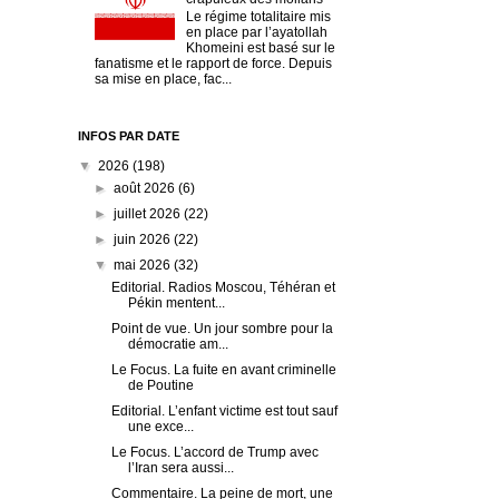
Le régime totalitaire mis
en place par l’ayatollah
Khomeini est basé sur le
fanatisme et le rapport de force. Depuis
sa mise en place, fac...
INFOS PAR DATE
▼
2026
(198)
►
août 2026
(6)
►
juillet 2026
(22)
►
juin 2026
(22)
▼
mai 2026
(32)
Editorial. Radios Moscou, Téhéran et
Pékin mentent...
Point de vue. Un jour sombre pour la
démocratie am...
Le Focus. La fuite en avant criminelle
de Poutine
Editorial. L’enfant victime est tout sauf
une exce...
Le Focus. L’accord de Trump avec
l’Iran sera aussi...
Commentaire. La peine de mort, une