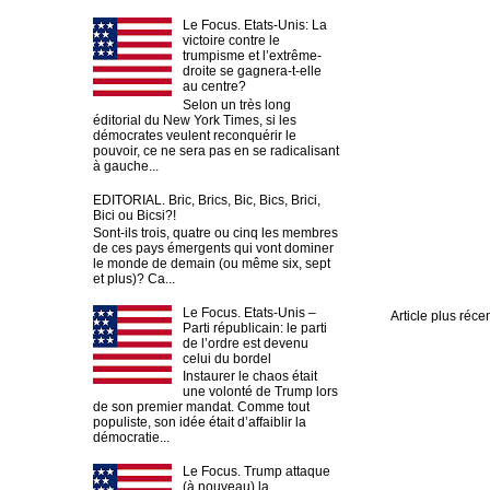
Le Focus. Etats-Unis: La
victoire contre le
trumpisme et l’extrême-
droite se gagnera-t-elle
au centre?
Selon un très long
éditorial du New York Times, si les
démocrates veulent reconquérir le
pouvoir, ce ne sera pas en se radicalisant
à gauche...
EDITORIAL. Bric, Brics, Bic, Bics, Brici,
Bici ou Bicsi?!
Sont-ils trois, quatre ou cinq les membres
de ces pays émergents qui vont dominer
le monde de demain (ou même six, sept
et plus)? Ca...
Le Focus. Etats-Unis –
Article plus réce
Parti républicain: le parti
de l’ordre est devenu
celui du bordel
Instaurer le chaos était
une volonté de Trump lors
de son premier mandat. Comme tout
populiste, son idée était d’affaiblir la
démocratie...
Le Focus. Trump attaque
(à nouveau) la