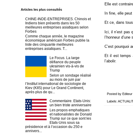
Elle est contrai
Articles les plus consultés
In fine, elle pe
CHINE-INDE-ENTREPRISES. Chinois et
Et ce, dans tou
Indiens bien présents dans les 50
meilleures entreprises asiatiques selon
Forbes
Ici, il n’est pa
Comme chaque année, le magazine
l’honneur d’une 
économique américain Forbes publie la
liste des cinquante meilleures
C’est pourquoi a
entreprises asiatiques. T...
Et il est temps 
Le Focus. La large
l’abolir.
défiance du peuple
ukrainien vis-à-vis de
Trump
Selon un sondage réalisé
au mois de juin par
l’Institut international de sociologie de
Kiev (KIIS) pour Le Grand Continent,
après plus de qu...
Posted by
Editeur
Commentaire. Etats-Unis:
Labels:
ACTUALI
un bien triste anniversaire
Les propos emphatiques
et nationalistes de Donald
Trump sur ce que sont les
Etats-Unis sous sa
présidence et à l’occasion du 250 e
annivers...