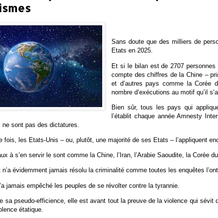
rismes
Sans doute que des milliers de pers
Etats en 2025.
Et si le bilan est de 2707 personnes 
compte des chiffres de la Chine – pri
et d’autres pays comme la Corée d
nombre d’exécutions au motif qu’il s’a
Bien sûr, tous les pays qui appliqu
l’établit chaque année Amnesty Intern
 ne sont pas des dictatures.
 fois, les Etats-Unis – ou, plutôt, une majorité de ses Etats – l’appliquent en
aux à s’en servir le sont comme la Chine, l’Iran, l’Arabie Saoudite, la Corée d
 n’a évidemment jamais résolu la criminalité comme toutes les enquêtes l’ont
a jamais empêché les peuples de se révolter contre la tyrannie.
sa pseudo-efficience, elle est avant tout la preuve de la violence qui sévit d
lence étatique.