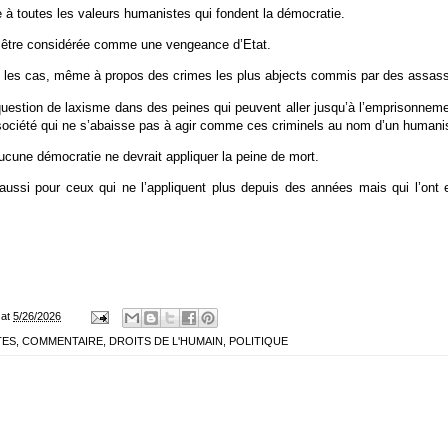
re à toutes les valeurs humanistes qui fondent la démocratie.
ut être considérée comme une vengeance d’Etat.
s les cas, même à propos des crimes les plus abjects commis par des assassi
s question de laxisme dans des peines qui peuvent aller jusqu’à l’emprisonne
société qui ne s’abaisse pas à agir comme ces criminels au nom d’un humanis
ucune démocratie ne devrait appliquer la peine de mort.
aussi pour ceux qui ne l’appliquent plus depuis des années mais qui l’ont e
at
5/26/2026
TES
,
COMMENTAIRE
,
DROITS DE L'HUMAIN
,
POLITIQUE