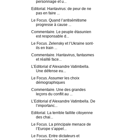
personnage et u...
Editorial. Hantavirus: de peur de ne
pas en faire ...
Le Focus. Quand l’antisémitisme
progresse à cause ...
Commentaire. Le peuple étasunien
est responsable d...
Le Focus. Zelensky et l’Ukraine sont-
ils en train ...
Commentaire. Hantavirus, fantasmes
et réalité face...
L’Editorial d’Alexandre Vatimbella.
Une défense eu...
Le Focus. Assumer les choix
démographiques
Commentaire. Une des grandes
leçons du conflit au ...
L’Editorial d’Alexandre Vatimbella. De
l’importanc...
Editorial. La terrible faillite citoyenne
des chai...
Le Focus. La principale menace de
l’Europe s’appel...
Le Focus. Entre dictateurs et