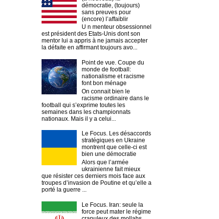
démocratie, (toujours)
sans preuves pour
(encore) l’affaiblir
U n menteur obsessionnel
est président des Etats-Unis dont son
mentor lui a appris à ne jamais accepter
la défaite en affirmant toujours avo...
Point de vue. Coupe du
monde de football:
nationalisme et racisme
font bon ménage
On connait bien le
racisme ordinaire dans le
football qui s’exprime toutes les
semaines dans les championnats
nationaux. Mais il y a celui...
Le Focus. Les désaccords
stratégiques en Ukraine
montrent que celle-ci est
bien une démocratie
Alors que l’armée
ukrainienne fait mieux
que résister ces derniers mois face aux
troupes d’invasion de Poutine et qu’elle a
porté la guerre ...
Le Focus. Iran: seule la
force peut mater le régime
crapuleux des mollahs