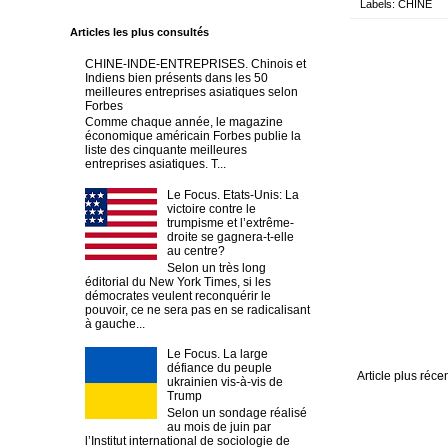
Labels:
CHINE
Articles les plus consultés
CHINE-INDE-ENTREPRISES. Chinois et
Indiens bien présents dans les 50
meilleures entreprises asiatiques selon
Forbes
Comme chaque année, le magazine
économique américain Forbes publie la
liste des cinquante meilleures
entreprises asiatiques. T...
Le Focus. Etats-Unis: La
victoire contre le
trumpisme et l’extrême-
droite se gagnera-t-elle
au centre?
Selon un très long
éditorial du New York Times, si les
démocrates veulent reconquérir le
pouvoir, ce ne sera pas en se radicalisant
à gauche...
Le Focus. La large
défiance du peuple
Article plus réce
ukrainien vis-à-vis de
Trump
Selon un sondage réalisé
au mois de juin par
l’Institut international de sociologie de