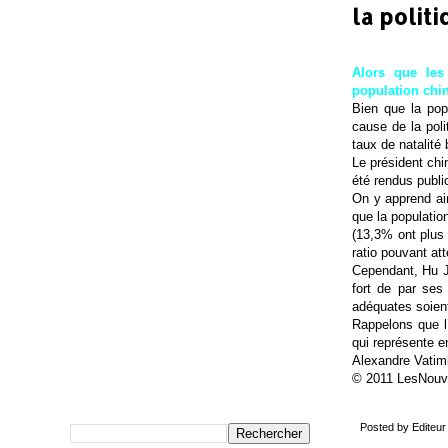
la polit
Alors que les
population chin
Bien que la popu
cause de la poli
taux de natalité
Le président chi
été rendus publi
On y apprend ain
que la populatio
(13,3% ont plus
ratio pouvant at
Cependant, Hu Ji
fort de par ses
adéquates soient
Rappelons que l
qui représente e
Alexandre Vatim
© 2011 LesNouv
Posted by
Editeur