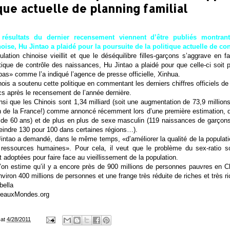
ique actuelle de planning familial
 résultats du dernier recensement viennent d’être publiés montran
oise, Hu Jintao a plaidé pour la poursuite de la politique actuelle de co
lation chinoise vieillit et que le déséquilibre filles-garçons s’aggrave en 
tique de contrôle des naissances, Hu Jintao a plaidé pour que celle-ci soit 
 bas» comme l’a indiqué l’agence de presse officielle, Xinhua.
nois a soutenu cette politique en commentant les derniers chiffres officiels d
cs après le recensement de l’année dernière.
si que les Chinois sont 1,34 milliard (soit une augmentation de 73,9 million
n de la France!) comme annoncé récemment lors d’une première estimation, qu
 de 60 ans) et de plus en plus de sexe masculin (119 naissances de garçons
teindre 130 pour 100 dans certaines régions…).
ntao a demandé, dans le même temps, «d’améliorer la qualité de la populati
 ressources humaines». Pour cela, il veut que le problème du sex-ratio soi
 adoptées pour faire face au vieillissement de la population.
’on estime qu’il y a encore près de 900 millions de personnes pauvres en
nviron 400 millions de personnes et une frange très réduite de riches et très r
bella
eauxMondes.org
at
4/28/2011