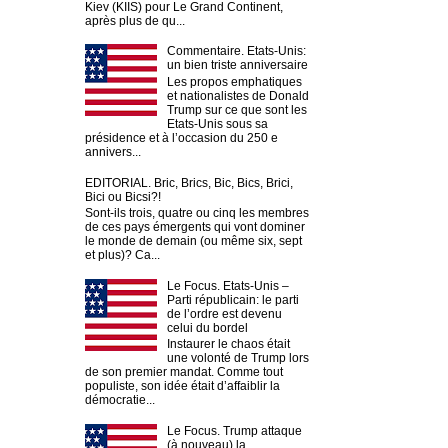
Kiev (KIIS) pour Le Grand Continent,
après plus de qu...
Commentaire. Etats-Unis:
un bien triste anniversaire
Les propos emphatiques
et nationalistes de Donald
Trump sur ce que sont les
Etats-Unis sous sa
présidence et à l’occasion du 250 e
annivers...
EDITORIAL. Bric, Brics, Bic, Bics, Brici,
Bici ou Bicsi?!
Sont-ils trois, quatre ou cinq les membres
de ces pays émergents qui vont dominer
le monde de demain (ou même six, sept
et plus)? Ca...
Le Focus. Etats-Unis –
Parti républicain: le parti
de l’ordre est devenu
celui du bordel
Instaurer le chaos était
une volonté de Trump lors
de son premier mandat. Comme tout
populiste, son idée était d’affaiblir la
démocratie...
Le Focus. Trump attaque
(à nouveau) la