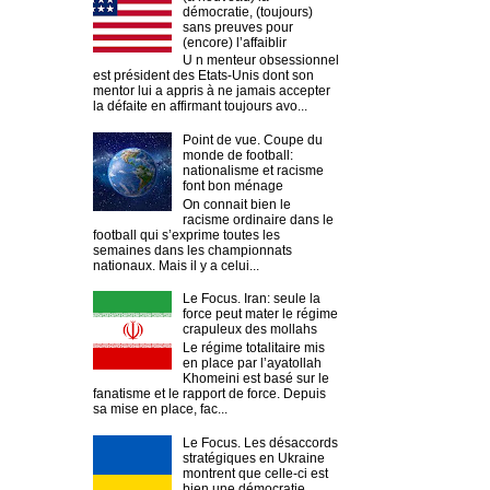
démocratie, (toujours)
sans preuves pour
(encore) l’affaiblir
U n menteur obsessionnel
est président des Etats-Unis dont son
mentor lui a appris à ne jamais accepter
la défaite en affirmant toujours avo...
Point de vue. Coupe du
monde de football:
nationalisme et racisme
font bon ménage
On connait bien le
racisme ordinaire dans le
football qui s’exprime toutes les
semaines dans les championnats
nationaux. Mais il y a celui...
Le Focus. Iran: seule la
force peut mater le régime
crapuleux des mollahs
Le régime totalitaire mis
en place par l’ayatollah
Khomeini est basé sur le
fanatisme et le rapport de force. Depuis
sa mise en place, fac...
Le Focus. Les désaccords
stratégiques en Ukraine
montrent que celle-ci est
bien une démocratie