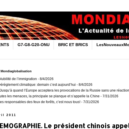
ENTS
G7-G8-G20-ONU
BRIC ET BRICS
LesNouveauxMo
r Mondiaglobalisation
olubilité de l’immigration
- 8/4/2026
Dérèglement climatique: demain c’est aujourd’hui
- 8/4/2026
usqu’à quand l’Europe acceptera les provocations de la Russie sans une réaction
outes les menaces, la principale se planque et s’appelle la Chine
- 7/31/2026
es responsables des feux de forêts, c’est nous tous!
- 7/31/2026
ril 2011
MOGRAPHIE. Le président chinois appel