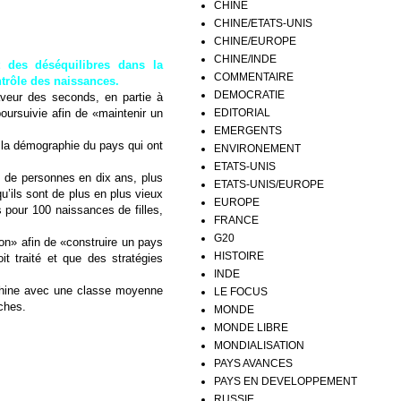
CHINE
CHINE/ETATS-UNIS
CHINE/EUROPE
CHINE/INDE
t des déséquilibres dans la
COMMENTAIRE
ntrôle des naissances.
DEMOCRATIE
faveur des seconds, en partie à
EDITORIAL
poursuivie afin de «maintenir un
EMERGENTS
e la démographie du pays qui ont
ENVIRONEMENT
ETATS-UNIS
s de personnes en dix ans, plus
ETATS-UNIS/EUROPE
’ils sont de plus en plus vieux
EUROPE
 pour 100 naissances de filles,
FRANCE
G20
on» afin de «construire un pays
HISTOIRE
t traité et que des stratégies
INDE
 Chine avec une classe moyenne
LE FOCUS
iches.
MONDE
MONDE LIBRE
MONDIALISATION
PAYS AVANCES
PAYS EN DEVELOPPEMENT
RUSSIE