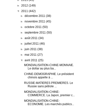
►
2013
(43)
►
2012
(149)
▼
2011
(442)
►
décembre 2011
(38)
►
novembre 2011
(45)
►
octobre 2011
(50)
►
septembre 2011
(50)
►
août 2011
(34)
►
juillet 2011
(46)
►
juin 2011
(38)
►
mai 2011
(27)
▼
avril 2011
(25)
MONDIALISATION-CHINE-MONNAIE.
Le dollar au plus ba...
CHINE-DEMOGRAPHIE. Le président
chinois appelle à ...
RUSSIE-MATIERES PREMIERES. Le
Russie sans pétrole ...
MONDIALISATION-CHINE-
COMMERCE. La Japon, premier c...
MONDIALISATION-CHINE-
ECONOMIE. Les marchés publics...