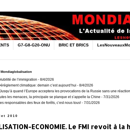
ENTS
G7-G8-G20-ONU
BRIC ET BRICS
LesNouveauxMo
r Mondiaglobalisation
olubilité de l’immigration
- 8/4/2026
Dérèglement climatique: demain c’est aujourd’hui
- 8/4/2026
usqu’à quand l’Europe acceptera les provocations de la Russie sans une réaction
outes les menaces, la principale se planque et s’appelle la Chine
- 7/31/2026
es responsables des feux de forêts, c’est nous tous!
- 7/31/2026
llet 2010
ISATION-ECONOMIE. Le FMI revoit à la h