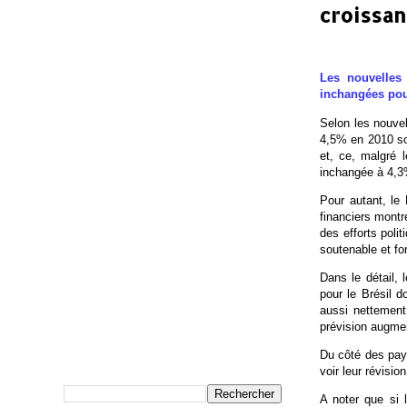
croissan
Les nouvelles
inchangées pou
Selon les nouvel
4,5% en 2010 soi
et, ce, malgré 
inchangée à 4,3
Pour autant, le
financiers montr
des efforts pol
soutenable et for
Dans le détail, 
pour le Brésil d
aussi nettemen
prévision augme
Du côté des pay
voir leur révisi
A noter que si 