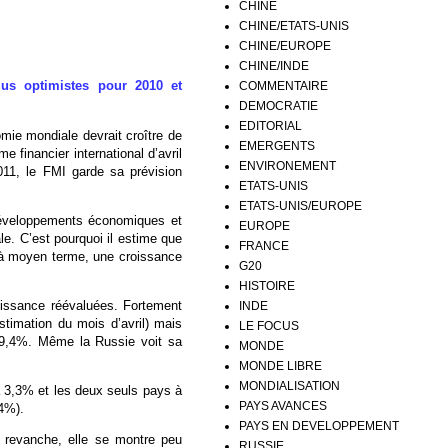
CHINE
CHINE/ETATS-UNIS
CHINE/EUROPE
CHINE/INDE
lus optimistes pour 2010 et
COMMENTAIRE
DEMOCRATIE
EDITORIAL
mie mondiale devrait croître de
EMERGENTS
financier international d’avril
ENVIRONEMENT
011, le FMI garde sa prévision
ETATS-UNIS
ETATS-UNIS/EUROPE
 développements économiques et
EUROPE
e. C’est pourquoi il estime que
FRANCE
, à moyen terme, une croissance
G20
HISTOIRE
roissance réévaluées. Fortement
INDE
stimation du mois d’avril) mais
LE FOCUS
 9,4%. Même la Russie voit sa
MONDE
MONDE LIBRE
MONDIALISATION
 3,3% et les deux seuls pays à
PAYS AVANCES
,4%).
PAYS EN DEVELOPPEMENT
 revanche, elle se montre peu
RUSSIE