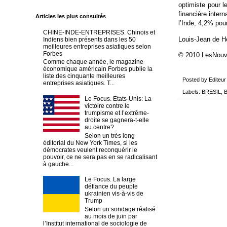
optimiste pour l
financière inter
Articles les plus consultés
l’Inde, 4,2% pou
CHINE-INDE-ENTREPRISES. Chinois et
Louis-Jean de H
Indiens bien présents dans les 50
meilleures entreprises asiatiques selon
Forbes
© 2010 LesNou
Comme chaque année, le magazine
économique américain Forbes publie la
liste des cinquante meilleures
Posted by
Editeur
entreprises asiatiques. T...
Labels:
BRESIL
,
Le Focus. Etats-Unis: La
victoire contre le
trumpisme et l’extrême-
droite se gagnera-t-elle
au centre?
Selon un très long
éditorial du New York Times, si les
démocrates veulent reconquérir le
pouvoir, ce ne sera pas en se radicalisant
à gauche...
Le Focus. La large
défiance du peuple
ukrainien vis-à-vis de
Trump
Selon un sondage réalisé
au mois de juin par
l’Institut international de sociologie de