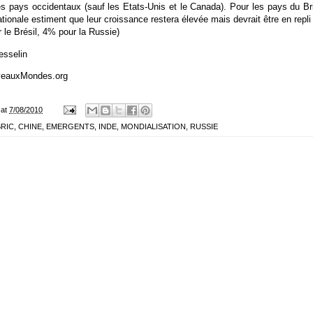
es pays occidentaux (sauf les Etats-Unis et le Canada). Pour les pays du Bri
nationale estiment que leur croissance restera élevée mais devrait être en repl
r le Brésil, 4% pour la Russie)
esselin
veauxMondes.org
at
7/08/2010
BRIC
,
CHINE
,
EMERGENTS
,
INDE
,
MONDIALISATION
,
RUSSIE