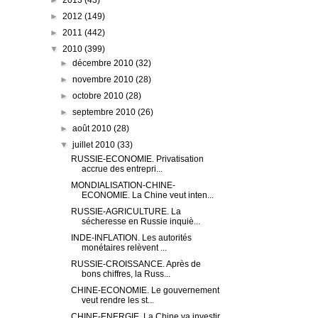
►
2013
(43)
►
2012
(149)
►
2011
(442)
▼
2010
(399)
►
décembre 2010
(32)
►
novembre 2010
(28)
►
octobre 2010
(28)
►
septembre 2010
(26)
►
août 2010
(28)
▼
juillet 2010
(33)
RUSSIE-ECONOMIE. Privatisation
accrue des entrepri...
MONDIALISATION-CHINE-
ECONOMIE. La Chine veut inten...
RUSSIE-AGRICULTURE. La
sécheresse en Russie inquiè...
INDE-INFLATION. Les autorités
monétaires relèvent ...
RUSSIE-CROISSANCE. Après de
bons chiffres, la Russ...
CHINE-ECONOMIE. Le gouvernement
veut rendre les st...
CHINE-ENERGIE. La Chine va investir