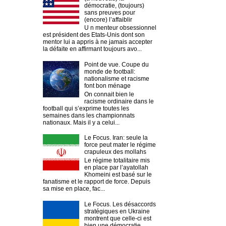
démocratie, (toujours)
sans preuves pour
(encore) l’affaiblir
U n menteur obsessionnel
est président des Etats-Unis dont son
mentor lui a appris à ne jamais accepter
la défaite en affirmant toujours avo...
Point de vue. Coupe du
monde de football:
nationalisme et racisme
font bon ménage
On connait bien le
racisme ordinaire dans le
football qui s’exprime toutes les
semaines dans les championnats
nationaux. Mais il y a celui...
Le Focus. Iran: seule la
force peut mater le régime
crapuleux des mollahs
Le régime totalitaire mis
en place par l’ayatollah
Khomeini est basé sur le
fanatisme et le rapport de force. Depuis
sa mise en place, fac...
Le Focus. Les désaccords
stratégiques en Ukraine
montrent que celle-ci est
bien une démocratie