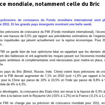
ce mondiale, notamment celle du Bric
 prévisions de croissance du Fonds monétaire international sont p
r 2011. Et les grands pays émergents montrent une belle santé.
les prévisions de croissance du FMI (Fonds monétaire international), l’écono
t une hausse de 0,5% par rapport aux précédentes estimations de l’organisme 
les inquiétudes qui pèsent actuellement sur la reprise économique. Pour 2
%.
 FMI se garde bien de tout optimisme béat en rappelant que les derniers
ent des faiblesses et ont augmenté les risques pesant sur l’économie mondial
itiques ambitieux et complémentaires sont nécessaires pour mettre en place
te.
les pays du Bric (Brésil, Russie, Inde, Chine) voient leurs prévisions de c
ont le PIB devrait augmenter de 7,1% en 2010 (soit +1,6% par rapport à l’e
t pour la Chine qui passe de 10% à 10,5% et l’Inde qui passe de 8,8% à
ntée de 4% à 4,3%.
s développés, la croissance des Etats-Unis est revue à la hausse de 0,3% à
on être à la baisse sont le Royaume Uni (-01% à 1,2%) et la France (-0,1% à 1
le FMI ne change pas sa prévision de croissance mondiale pour 2011, en