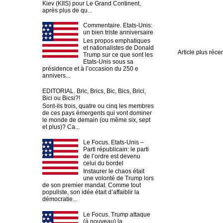
Kiev (KIIS) pour Le Grand Continent,
après plus de qu...
Commentaire. Etats-Unis:
un bien triste anniversaire
Les propos emphatiques
et nationalistes de Donald
Article plus réce
Trump sur ce que sont les
Etats-Unis sous sa
présidence et à l’occasion du 250 e
annivers...
EDITORIAL. Bric, Brics, Bic, Bics, Brici,
Bici ou Bicsi?!
Sont-ils trois, quatre ou cinq les membres
de ces pays émergents qui vont dominer
le monde de demain (ou même six, sept
et plus)? Ca...
Le Focus. Etats-Unis –
Parti républicain: le parti
de l’ordre est devenu
celui du bordel
Instaurer le chaos était
une volonté de Trump lors
de son premier mandat. Comme tout
populiste, son idée était d’affaiblir la
démocratie...
Le Focus. Trump attaque
(à nouveau) la