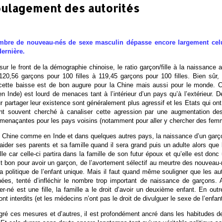
oulagement des autorités
bre de nouveau-nés de sexe masculin dépasse encore largement celui
dernière.
ur le front de la démographie chinoise, le ratio garçon/fille à la naissance 
20,56 garçons pour 100 filles à 119,45 garçons pour 100 filles. Bien sûr, 
cette baisse est de bon augure pour la Chine mais aussi pour le monde. Car
n Inde) est lourd de menaces tant à l’intérieur d’un pays qu’à l’extérieur
 partager leur existence sont généralement plus agressif et les Etats qui 
nt souvent cherché à canaliser cette agression par une augmentation de
 menaçantes pour les pays voisins (notamment pour aller y chercher des fe
 Chine comme en Inde et dans quelques autres pays, la naissance d’un garço
 aider ses parents et sa famille quand il sera grand puis un adulte alors que 
e car celle-ci partira dans la famille de son futur époux et qu’elle est don
t bon pour avoir un garçon, de l’avortement sélectif au meurtre des nouveau-n
a politique de l’enfant unique. Mais il faut quand même souligner que les au
es, tenté d’infléchir le nombre trop important de naissance de garçons. Ai
er-né est une fille, la famille a le droit d’avoir un deuxième enfant. En out
ont interdits (et les médecins n’ont pas le droit de divulguer le sexe de l’enfant
é ces mesures et d’autres, il est profondément ancré dans les habitudes de