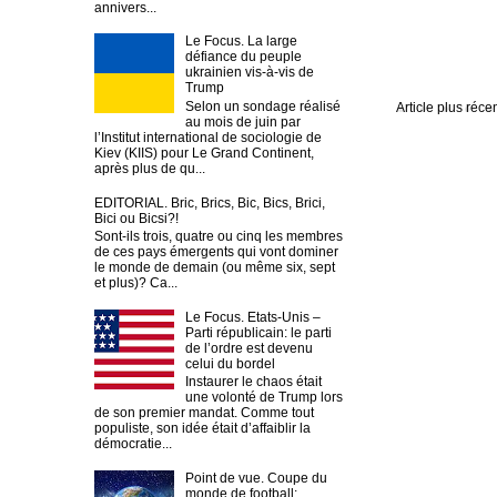
annivers...
Le Focus. La large
défiance du peuple
ukrainien vis-à-vis de
Trump
Selon un sondage réalisé
Article plus réce
au mois de juin par
l’Institut international de sociologie de
Kiev (KIIS) pour Le Grand Continent,
après plus de qu...
EDITORIAL. Bric, Brics, Bic, Bics, Brici,
Bici ou Bicsi?!
Sont-ils trois, quatre ou cinq les membres
de ces pays émergents qui vont dominer
le monde de demain (ou même six, sept
et plus)? Ca...
Le Focus. Etats-Unis –
Parti républicain: le parti
de l’ordre est devenu
celui du bordel
Instaurer le chaos était
une volonté de Trump lors
de son premier mandat. Comme tout
populiste, son idée était d’affaiblir la
démocratie...
Point de vue. Coupe du
monde de football: