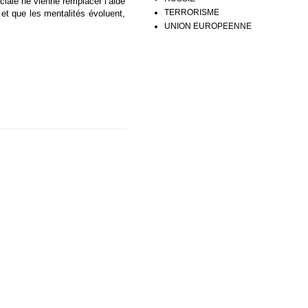
ciale ne vienne remplacer l’aide
TERRORISME
et que les mentalités évoluent,
UNION EUROPEENNE