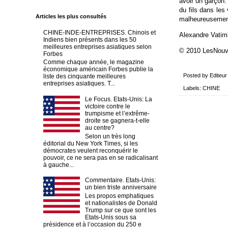
avoir un garçon.
du fils dans les
Articles les plus consultés
malheureusement,
CHINE-INDE-ENTREPRISES. Chinois et
Alexandre Vatim
Indiens bien présents dans les 50
meilleures entreprises asiatiques selon
© 2010 LesNou
Forbes
Comme chaque année, le magazine
économique américain Forbes publie la
Posted by
Editeur
liste des cinquante meilleures
entreprises asiatiques. T...
Labels:
CHINE
Le Focus. Etats-Unis: La
victoire contre le
trumpisme et l’extrême-
droite se gagnera-t-elle
au centre?
Selon un très long
éditorial du New York Times, si les
démocrates veulent reconquérir le
pouvoir, ce ne sera pas en se radicalisant
à gauche...
Commentaire. Etats-Unis:
un bien triste anniversaire
Les propos emphatiques
et nationalistes de Donald
Trump sur ce que sont les
Etats-Unis sous sa
présidence et à l’occasion du 250 e