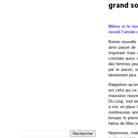
grand s
Même si le nom
reculé l’année 
Bonne nouvelle s
ainsi passé de 1
important mais 
constate aussi e
des femmes pour
par le passé, o
deviennent plus
Rappelons qu’en
est celui qui va
mauvaise nouvell
Du coup, tout es
a mis en place l
nombreuses anné
lorsque le premi
fœtus de filles s
Néanmoins, malgr