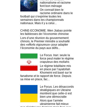
nationalisme et racisme
font bon ménage
On connait bien le
racisme ordinaire dans le
football qui s’exprime toutes les
semaines dans les championnats
nationaux. Mais il y a celui...
CHINE-ECONOMIE. Wen Jiabao pointe
les faiblesses de l’économie chinoise
Lors d’une réunion du gouvernement
chinois, le Premier ministre a souhaité
des «efforts vigoureux» pour adapter
l’économie du pays aux défis...
Le Focus. Iran: seule la
force peut mater le régime
crapuleux des mollahs
Le régime totalitaire mis
en place par l’ayatollah
Khomeini est basé sur le
fanatisme et le rapport de force. Depuis
sa mise en place, fac...
Le Focus. Les désaccords
stratégiques en Ukraine
montrent que celle-ci est
bien une démocratie
Alors que l’armée
ukrainienne fait mieux