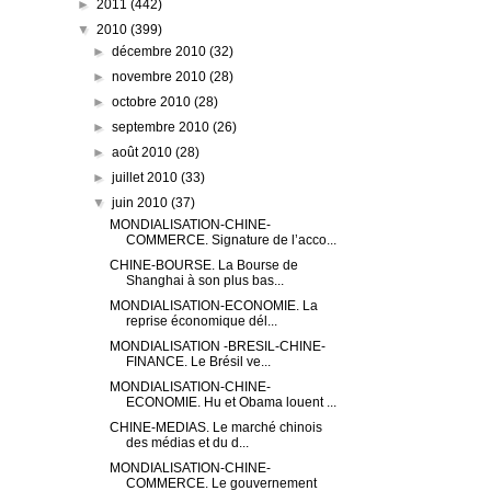
►
2011
(442)
▼
2010
(399)
►
décembre 2010
(32)
►
novembre 2010
(28)
►
octobre 2010
(28)
►
septembre 2010
(26)
►
août 2010
(28)
►
juillet 2010
(33)
▼
juin 2010
(37)
MONDIALISATION-CHINE-
COMMERCE. Signature de l’acco...
CHINE-BOURSE. La Bourse de
Shanghai à son plus bas...
MONDIALISATION-ECONOMIE. La
reprise économique dél...
MONDIALISATION -BRESIL-CHINE-
FINANCE. Le Brésil ve...
MONDIALISATION-CHINE-
ECONOMIE. Hu et Obama louent ...
CHINE-MEDIAS. Le marché chinois
des médias et du d...
MONDIALISATION-CHINE-
COMMERCE. Le gouvernement