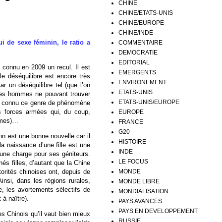
CHINE
CHINE/ETATS-UNIS
CHINE/EUROPE
CHINE/INDE
 de sexe féminin, le ratio a
COMMENTAIRE
DEMOCRATIE
EDITORIAL
a connu en 2009 un recul. Il est
EMERGENTS
le déséquilibre est encore très
ENVIRONEMENT
 un déséquilibre tel (que l’on
ETATS-UNIS
. Des hommes ne pouvant trouver
ETATS-UNIS/EUROPE
ont connu ce genre de phénomène
s forces armées qui, du coup,
EUROPE
mmes)…
FRANCE
G20
n est une bonne nouvelle car il
HISTOIRE
la naissance d’une fille est une
INDE
c une charge pour ses géniteurs.
LE FOCUS
és filles, d’autant que la Chine
MONDE
torités chinoises ont, depuis de
nsi, dans les régions rurales,
MONDE LIBRE
re, les avortements sélectifs de
MONDIALISATION
 à naître).
PAYS AVANCES
PAYS EN DEVELOPPEMENT
s Chinois qu’il vaut bien mieux
RUSSIE