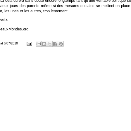
 Et cela durera sans doute encore longtemps tant qu’une véritable politique so
 vieux jours des parents même si des mesures sociales se mettent en place 
 les unes et les autres, trop lentement.
bella
veauxMondes.org
at
6/07/2010