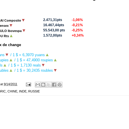
▼
2.471,31pts
-1,06%
I Composite
▼
16.467,44pts
-0,21%
ensex
▼
55.543,00 pts
-0,25%
ULO Ibovespa
▲
1.572,00pts
+0,34%
U Rts
x de change
▼
▲
ans
/ 1 $ = 6,3970 yuans
▲
▲
upies
/ 1 $ =
47,4900 roupies
▲
▼
ls
/ 1 $ =
1,7130 reals
▲
▼
ubles
/ 1 $ =
30,2435 roubles
at
9/14/2011
BRIC
,
CHINE
,
INDE
,
RUSSIE