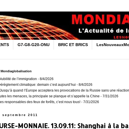
ENTS
G7-G8-G20-ONU
BRIC ET BRICS
LesNouveauxMo
r Mondiaglobalisation
olubilité de l’immigration
- 8/4/2026
Dérèglement climatique: demain c’est aujourd’hui
- 8/4/2026
usqu’à quand l’Europe acceptera les provocations de la Russie sans une réaction
outes les menaces, la principale se planque et s’appelle la Chine
- 7/31/2026
es responsables des feux de forêts, c’est nous tous!
- 7/31/2026
4 septembre 2011
RSE-MONNAIE. 13.09.11: Shanghai à la bai