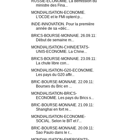
RUSSIE-ECONOMIE. La démission du
ministre des Fina...
MONDIALISATION-ECONOMIE.
L’OCDE et le FMI optent p...
INDE-INNOVATION. Pour la première
année de sa «déc...
BRICS-BOURSE-MONNAIE. 26.09.11:
Début de semaine m...
MONDIALISATION-CHINE/ETATS-
UNIS-ECONOMIE. La Chine...
BRICS-BOURSE-MONNAIE. 23.09.11:
La chute libre con...
MONDIALISATION-G20-ECONOMIE.
Les pays du G20 affir...
BRIC-BOURSE-MONNAIE. 22.09.11:
Bourses du Bric en ...
MONDIALISATION-BRICS-
ECONOMIE. Les pays du Brics s...
BRIC-BOURSE-MONNAIE. 21.09.11:
Shanghai en fort re...
MONDIALISATION-ECONOMIE-
SOCIAL. Selon le BIT et l'...
BRIC-BOURSE-MONNAIE. 20.09.11:
Sao Paulo dans le r...
MONDIALISATION-EMERGENTS-