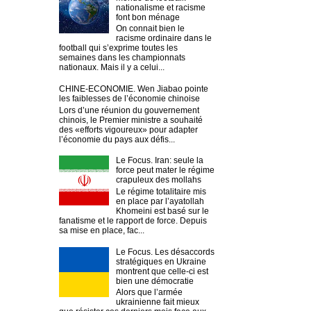
nationalisme et racisme
font bon ménage
On connait bien le
racisme ordinaire dans le
football qui s’exprime toutes les
semaines dans les championnats
nationaux. Mais il y a celui...
CHINE-ECONOMIE. Wen Jiabao pointe
les faiblesses de l’économie chinoise
Lors d’une réunion du gouvernement
chinois, le Premier ministre a souhaité
des «efforts vigoureux» pour adapter
l’économie du pays aux défis...
Le Focus. Iran: seule la
force peut mater le régime
crapuleux des mollahs
Le régime totalitaire mis
en place par l’ayatollah
Khomeini est basé sur le
fanatisme et le rapport de force. Depuis
sa mise en place, fac...
Le Focus. Les désaccords
stratégiques en Ukraine
montrent que celle-ci est
bien une démocratie
Alors que l’armée
ukrainienne fait mieux