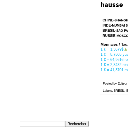
hausse
CHINE-
SHANGHA
INDE-
MUMBAI S
BRESIL-
SAO PA
RUSSIE-
MOSCO
Monnaies / Tau
▲
1 € = 1,3679$
1 € = 8,7505 yu
1 € =
64,9616 ro
1 € =
2,3432 rea
1 € =
41,3701 ro
Posted by
Editeur
Labels:
BRESIL
,