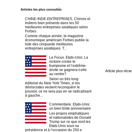
Articles les plus consultés
CHINE-INDE-ENTREPRISES. Chinois et
Indiens bien présents dans les 50
meilleures entreprises asiatiques selon
Forbes
Comme chaque année, le magazine
économique américain Forbes publie la
liste des cinquante meilleures
entreprises asiatiques. T...
Le Focus. Etats-Unis: La
victoire contre le
trumpisme et l’extrême-
droite se gagnera-t-elle
Article plus réce
au centre?
Selon un très long
éditorial du New York Times, si les
démocrates veulent reconquérir le
pouvoir, ce ne sera pas en se radicalisant
à gauche...
Commentaire. Etats-Unis:
un bien triste anniversaire
Les propos emphatiques
et nationalistes de Donald
Trump sur ce que sont les
Etats-Unis sous sa
présidence et à l’occasion du 250 e