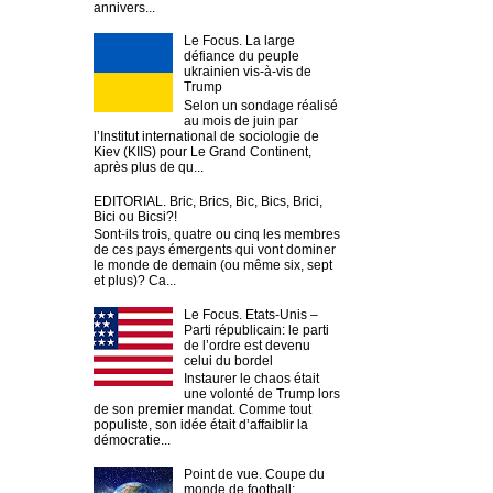
annivers...
Le Focus. La large
défiance du peuple
ukrainien vis-à-vis de
Trump
Selon un sondage réalisé
au mois de juin par
l’Institut international de sociologie de
Kiev (KIIS) pour Le Grand Continent,
après plus de qu...
EDITORIAL. Bric, Brics, Bic, Bics, Brici,
Bici ou Bicsi?!
Sont-ils trois, quatre ou cinq les membres
de ces pays émergents qui vont dominer
le monde de demain (ou même six, sept
et plus)? Ca...
Le Focus. Etats-Unis –
Parti républicain: le parti
de l’ordre est devenu
celui du bordel
Instaurer le chaos était
une volonté de Trump lors
de son premier mandat. Comme tout
populiste, son idée était d’affaiblir la
démocratie...
Point de vue. Coupe du
monde de football: