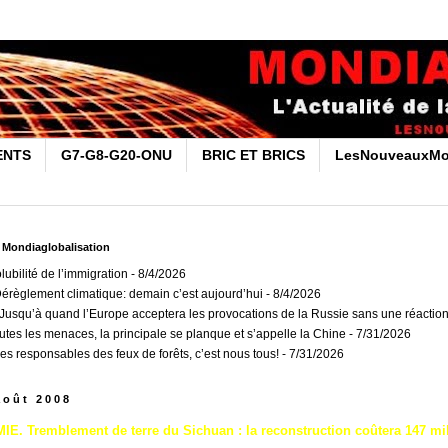
ENTS
G7-G8-G20-ONU
BRIC ET BRICS
LesNouveauxMo
r Mondiaglobalisation
olubilité de l’immigration
- 8/4/2026
Dérèglement climatique: demain c’est aujourd’hui
- 8/4/2026
usqu’à quand l’Europe acceptera les provocations de la Russie sans une réaction
outes les menaces, la principale se planque et s’appelle la Chine
- 7/31/2026
es responsables des feux de forêts, c’est nous tous!
- 7/31/2026
août 2008
. Tremblement de terre du Sichuan : la reconstruction coûtera 147 mil