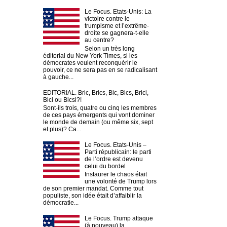
Le Focus. Etats-Unis: La
victoire contre le
trumpisme et l’extrême-
droite se gagnera-t-elle
au centre?
Selon un très long
éditorial du New York Times, si les
démocrates veulent reconquérir le
pouvoir, ce ne sera pas en se radicalisant
à gauche...
EDITORIAL. Bric, Brics, Bic, Bics, Brici,
Bici ou Bicsi?!
Sont-ils trois, quatre ou cinq les membres
de ces pays émergents qui vont dominer
le monde de demain (ou même six, sept
et plus)? Ca...
Le Focus. Etats-Unis –
Parti républicain: le parti
de l’ordre est devenu
celui du bordel
Instaurer le chaos était
une volonté de Trump lors
de son premier mandat. Comme tout
populiste, son idée était d’affaiblir la
démocratie...
Le Focus. Trump attaque
(à nouveau) la