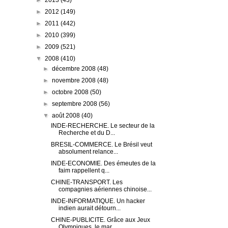
►
2013
(43)
►
2012
(149)
►
2011
(442)
►
2010
(399)
►
2009
(521)
▼
2008
(410)
►
décembre 2008
(48)
►
novembre 2008
(48)
►
octobre 2008
(50)
►
septembre 2008
(56)
▼
août 2008
(40)
INDE-RECHERCHE. Le secteur de la
Recherche et du D...
BRESIL-COMMERCE. Le Brésil veut
absolument relance...
INDE-ECONOMIE. Des émeutes de la
faim rappellent q...
CHINE-TRANSPORT. Les
compagnies aériennes chinoise...
INDE-INFORMATIQUE. Un hacker
indien aurait détourn...
CHINE-PUBLICITE. Grâce aux Jeux
Olympiques, le mar...