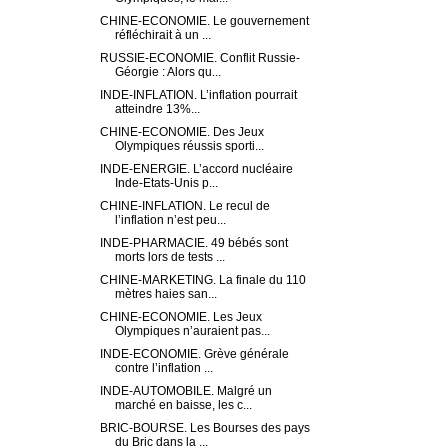
CHINE-ECONOMIE. Le gouvernement
réfléchirait à un ...
RUSSIE-ECONOMIE. Conflit Russie-
Géorgie : Alors qu...
INDE-INFLATION. L’inflation pourrait
atteindre 13%...
CHINE-ECONOMIE. Des Jeux
Olympiques réussis sporti...
INDE-ENERGIE. L’accord nucléaire
Inde-Etats-Unis p...
CHINE-INFLATION. Le recul de
l’inflation n’est peu...
INDE-PHARMACIE. 49 bébés sont
morts lors de tests ...
CHINE-MARKETING. La finale du 110
mètres haies san...
CHINE-ECONOMIE. Les Jeux
Olympiques n’auraient pas...
INDE-ECONOMIE. Grève générale
contre l’inflation ...
INDE-AUTOMOBILE. Malgré un
marché en baisse, les c...
BRIC-BOURSE. Les Bourses des pays
du Bric dans la ...