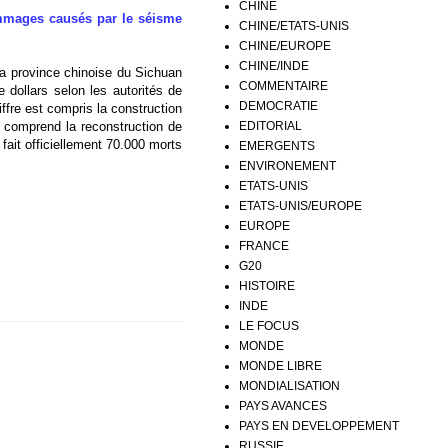
CHINE
ommages causés par le séisme
CHINE/ETATS-UNIS
CHINE/EUROPE
CHINE/INDE
a province chinoise du Sichuan
COMMENTAIRE
 dollars selon les autorités de
DEMOCRATIE
iffre est compris la construction
EDITORIAL
l comprend la reconstruction de
fait officiellement 70.000 morts
EMERGENTS
ENVIRONEMENT
ETATS-UNIS
ETATS-UNIS/EUROPE
EUROPE
FRANCE
G20
HISTOIRE
INDE
LE FOCUS
MONDE
MONDE LIBRE
MONDIALISATION
PAYS AVANCES
PAYS EN DEVELOPPEMENT
RUSSIE