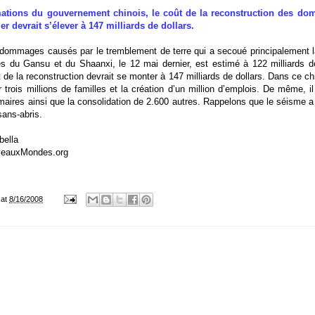
mations du gouvernement chinois, le coût de la reconstruction des d
r devrait s’élever à 147 milliards de dollars.
dommages causés par le tremblement de terre qui a secoué principalement l
s du Gansu et du Shaanxi, le 12 mai dernier, est estimé à 122 milliards de
t de la reconstruction devrait se monter à 147 milliards de dollars. Dans ce ch
trois millions de familles et la création d’un million d’emplois. De même, i
maires ainsi que la consolidation de 2.600 autres. Rappelons que le séisme a 
sans-abris.
bella
veauxMondes.org
at
8/16/2008