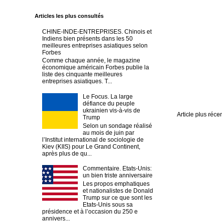
Articles les plus consultés
CHINE-INDE-ENTREPRISES. Chinois et
Indiens bien présents dans les 50
meilleures entreprises asiatiques selon
Forbes
Comme chaque année, le magazine
économique américain Forbes publie la
liste des cinquante meilleures
entreprises asiatiques. T...
Le Focus. La large
défiance du peuple
ukrainien vis-à-vis de
Article plus réce
Trump
Selon un sondage réalisé
au mois de juin par
l’Institut international de sociologie de
Kiev (KIIS) pour Le Grand Continent,
après plus de qu...
Commentaire. Etats-Unis:
un bien triste anniversaire
Les propos emphatiques
et nationalistes de Donald
Trump sur ce que sont les
Etats-Unis sous sa
présidence et à l’occasion du 250 e
annivers...