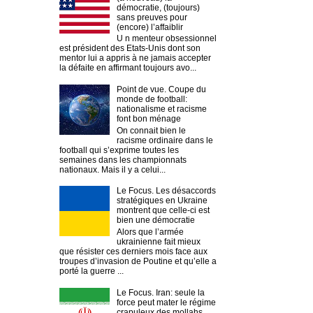
démocratie, (toujours)
sans preuves pour
(encore) l’affaiblir
U n menteur obsessionnel
est président des Etats-Unis dont son
mentor lui a appris à ne jamais accepter
la défaite en affirmant toujours avo...
Point de vue. Coupe du
monde de football:
nationalisme et racisme
font bon ménage
On connait bien le
racisme ordinaire dans le
football qui s’exprime toutes les
semaines dans les championnats
nationaux. Mais il y a celui...
Le Focus. Les désaccords
stratégiques en Ukraine
montrent que celle-ci est
bien une démocratie
Alors que l’armée
ukrainienne fait mieux
que résister ces derniers mois face aux
troupes d’invasion de Poutine et qu’elle a
porté la guerre ...
Le Focus. Iran: seule la
force peut mater le régime
crapuleux des mollahs