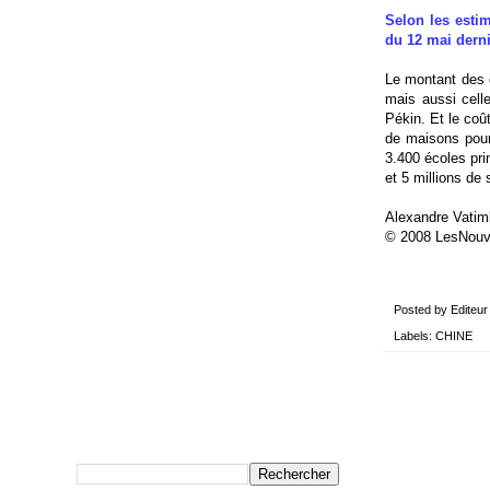
Selon les esti
du 12 mai dernie
Le montant des 
mais aussi celle
Pékin. Et le coû
de maisons pour 
3.400 écoles pri
et 5 millions de 
Alexandre Vatim
© 2008 LesNou
Posted by
Editeur
Labels:
CHINE