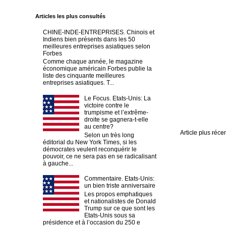
Articles les plus consultés
CHINE-INDE-ENTREPRISES. Chinois et
Indiens bien présents dans les 50
meilleures entreprises asiatiques selon
Forbes
Comme chaque année, le magazine
économique américain Forbes publie la
liste des cinquante meilleures
entreprises asiatiques. T...
Le Focus. Etats-Unis: La
victoire contre le
trumpisme et l’extrême-
droite se gagnera-t-elle
au centre?
Article plus réce
Selon un très long
éditorial du New York Times, si les
démocrates veulent reconquérir le
pouvoir, ce ne sera pas en se radicalisant
à gauche...
Commentaire. Etats-Unis:
un bien triste anniversaire
Les propos emphatiques
et nationalistes de Donald
Trump sur ce que sont les
Etats-Unis sous sa
présidence et à l’occasion du 250 e