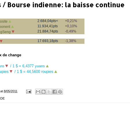
 / Bourse indienne: la baisse continue
▲
2.684,04pts<
+0,21%
site
▲
11.934,41pts
+0,10%
onent
▼
21.884,74pts
-0,49%
ngSeng
▼
17.693,18pts
-1,38%
x de change
▼
▲
ans
/ 1 $ = 6,4377 yuans
▼
▲
upies
/ 1 $ =
44,5600 roupies
at
8/05/2011
NDE