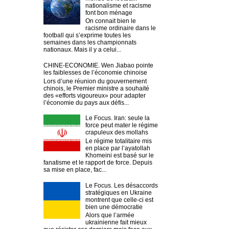
nationalisme et racisme
font bon ménage
On connait bien le
racisme ordinaire dans le
football qui s’exprime toutes les
semaines dans les championnats
nationaux. Mais il y a celui...
CHINE-ECONOMIE. Wen Jiabao pointe
les faiblesses de l’économie chinoise
Lors d’une réunion du gouvernement
chinois, le Premier ministre a souhaité
des «efforts vigoureux» pour adapter
l’économie du pays aux défis...
Le Focus. Iran: seule la
force peut mater le régime
crapuleux des mollahs
Le régime totalitaire mis
en place par l’ayatollah
Khomeini est basé sur le
fanatisme et le rapport de force. Depuis
sa mise en place, fac...
Le Focus. Les désaccords
stratégiques en Ukraine
montrent que celle-ci est
bien une démocratie
Alors que l’armée
ukrainienne fait mieux