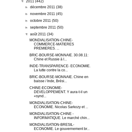
▼
2011
(442)
►
décembre 2011
(38)
►
novembre 2011
(45)
►
octobre 2011
(50)
►
septembre 2011
(50)
▼
août 2011
(34)
MONDIALISATION-CHINE-
COMMERCE-MATIERES
PREMIERES. ...
BRIC-BOURSE-MONNAIE. 30.08.11:
Chine et Russie à l...
INDE-TRANSPARENCE- ECONOMIE.
La lutte contre la co...
BRIC-BOURSE-MONNAIE. Chine en
baisse / Inde, Brési...
CHINE-ECONOMIE-
DEVELOPPEMENT. Y aura-t-il un
«synd...
MONDIALISATION-CHINE-
ECONOMIE. Nicolas Sarkozy et ...
MONDIALISATION-CHINE -
INFORMATIQUE. Le marché chin...
MONDIALISATION-BRESIL-
ECONOMIE. Le gouvernement br...