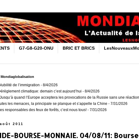
ENTS
G7-G8-G20-ONU
BRIC ET BRICS
LesNouveauxMo
r Mondiaglobalisation
olubilité de l’immigration
- 8/4/2026
Dérèglement climatique: demain c’est aujourd’hui
- 8/4/2026
usqu’à quand l’Europe acceptera les provocations de la Russie sans une réaction
outes les menaces, la principale se planque et s’appelle la Chine
- 7/31/2026
es responsables des feux de forêts, c’est nous tous!
- 7/31/2026
 août 2011
NDE-BOURSE-MONNAIE. 04/08/11: Bourses