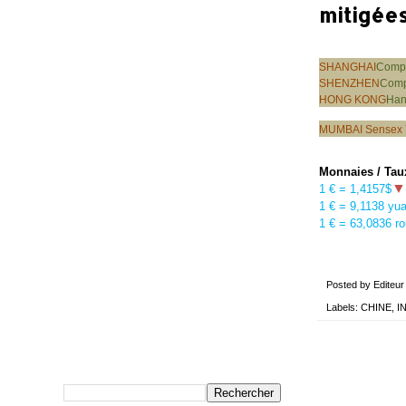
mitigées
SHANGHAI
Compo
SHENZHEN
Comp
HONG KONG
Ha
MUMBAI Sensex
Monnaies / Tau
▼
1 € = 1,4157$
1 € = 9,1138 yu
1 € =
63,0836 ro
Posted by
Editeur
Labels:
CHINE
,
I