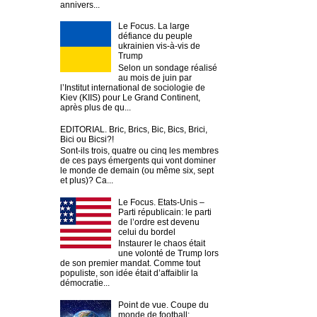
annivers...
Le Focus. La large
défiance du peuple
ukrainien vis-à-vis de
Trump
Selon un sondage réalisé
au mois de juin par
l’Institut international de sociologie de
Kiev (KIIS) pour Le Grand Continent,
après plus de qu...
EDITORIAL. Bric, Brics, Bic, Bics, Brici,
Bici ou Bicsi?!
Sont-ils trois, quatre ou cinq les membres
de ces pays émergents qui vont dominer
le monde de demain (ou même six, sept
et plus)? Ca...
Le Focus. Etats-Unis –
Parti républicain: le parti
de l’ordre est devenu
celui du bordel
Instaurer le chaos était
une volonté de Trump lors
de son premier mandat. Comme tout
populiste, son idée était d’affaiblir la
démocratie...
Point de vue. Coupe du
monde de football: