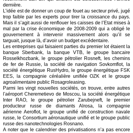
dernière.
L’idée est de donner un coup de fouet au secteur privé, jugé
trop faible par les experts pour tirer la croissance du pays.
Mais il s’agit aussi de renflouer les caisses de l’Etat mises à
mal par la crise économique de 2008-2009 qui a obligé le
gouvernement à intervenir massivement alors qu’il se
targuait, jusque là, d’avoir un budget excédentaire.
Les entreprises qui faisaient parties du premier lot étaient la
banque Sberbank, la banque VTB, le groupe bancaire
Rosselkhozbank, le groupe pétrolier Rosneft, les chemins
de fer de Russie, la société de navigation Sovkomflot, la
société énergétique RusHydro, le groupe énergétique FSK
EES, la compagnie céréalière unifiée OZK et le groupe
agroalimentaire public Rosagroleasing.
Parmi les vingt nouvelles sociétés, on trouve, entre autres
l'aéroport Cheremetievo de Moscou, la société énergétique
Inter RAO, le groupe pétrolier Zarubejneft, le premier
producteur russe de diamants Alrosa, la compagnie
aérienne Aeroflot, le groupe unifié de construction navale
russe, le Consortium aéronautique unifié et le groupe public
russe des nanotechnologies Rosnano.
A noter que le calendrier des privatisations n’a pas encore