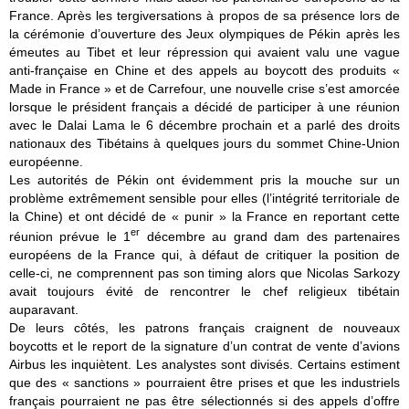
France. Après les tergiversations à propos de sa présence lors de
la cérémonie d’ouverture des Jeux olympiques de Pékin après les
émeutes au Tibet et leur répression qui avaient valu une vague
anti-française en Chine et des appels au boycott des produits «
Made in France » et de Carrefour, une nouvelle crise s’est amorcée
lorsque le président français a décidé de participer à une réunion
avec le Dalai Lama le 6 décembre prochain et a parlé des droits
nationaux des Tibétains à quelques jours du sommet Chine-Union
européenne.
Les autorités de Pékin ont évidemment pris la mouche sur un
problème extrêmement sensible pour elles (l’intégrité territoriale de
la Chine) et ont décidé de « punir » la France en reportant cette
er
réunion prévue le 1
décembre au grand dam des partenaires
européens de la France qui, à défaut de critiquer la position de
celle-ci, ne comprennent pas son timing alors que Nicolas Sarkozy
avait toujours évité de rencontrer le chef religieux tibétain
auparavant.
De leurs côtés, les patrons français craignent de nouveaux
boycotts et le report de la signature d’un contrat de vente d’avions
Airbus les inquiètent. Les analystes sont divisés. Certains estiment
que des « sanctions » pourraient être prises et que les industriels
français pourraient ne pas être sélectionnés si des appels d’offre