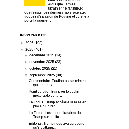
Alors que l’armée
ukrainienne fait mieux
que résister ces derniers mois face aux
troupes d’invasion de Poutine et qu’elle a
porté la guerre ...
INFOS PAR DATE
►
2026
(198)
▼
2025
(401)
►
décembre 2025
(24)
►
novembre 2025
(23)
►
octobre 2025
(21)
▼
septembre 2025
(30)
Commentaire. Poutine est un criminel
qui tue deux ...
Point de vue. Trump ou le déclin
inexorable de la ...
Le Focus. Trump accélère la mise en
place d’un rég...
Le Focus. Les propos lunaires de
Trump sur la situ...
Editorial. Trump nous avait prévenu
qu’il s’attaqu...