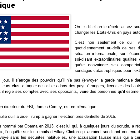
tique
On le dit et on le répète assez sou
changer les Etats-Unis en pays auto
C’est non seulement ce qu’il v
quotidiennement au-delà de ses dé
situation internationale, sur l’éc
soi-disant extraordinaires qualités
guère convaincre ses compatri
sondages catastrophiques pour l’ext
s jour, il s’arroge des pouvoirs qu’il n’a pas (envoyer la garde nationale 
 leurs élus, attaquer des cibles dans des pays étrangers, licencier des hau
t il règle ses comptes avec ses opposants, voire des personnes qu’il estime
ien directeur du FBI, James Comey, est emblématique.
lié qu’il a aidé Trump à gagner l’élection présidentielle de 2016.
 nommé par Obama en 2013, c’est lui qui, à quelques jours du scrutin, a réo
x, l’enquête sur les emails d’Hillary Clinton qui auraient soi-disant contenu 
envoyé sans les sécurités habituelles, une accusation fausse mais qui a ce