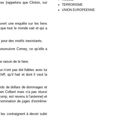
tes (rappelons que Clinton, sur
TERRORISME
UNION EUROPEENNE
ouvert une enquête sur les liens
que tout le monde sait et qui a
 pour des motifs inexistants.
poursuivre Comey, ce qu’elle a
e raison de le faire.
 n’ont pas été fidèles avec lui
, qu’il hait et dont il veut la
liards de dollars de dommages et
phen Colbert mais n’a pas réussi
ump, est revenu à l’antenne) et
 nomination de juges d’extrême-
les contraignent à devoir subir