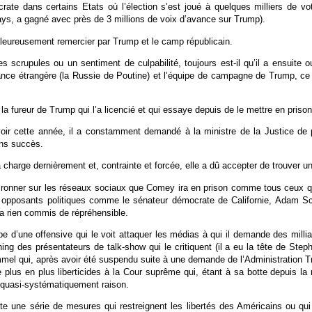
ate dans certains Etats où l’élection s’est joué à quelques milliers de vo
ys, a gagné avec près de 3 millions de voix d’avance sur Trump).
haleureusement remercier par Trump et le camp républicain.
es scrupules ou un sentiment de culpabilité, toujours est-il qu’il a ensuite 
nce étrangère (la Russie de Poutine) et l’équipe de campagne de Trump, ce 
la fureur de Trump qui l’a licencié et qui essaye depuis de le mettre en prison
ir cette année, il a constamment demandé à la ministre de la Justice de 
ans succès.
a charge dernièrement et, contrainte et forcée, elle a dû accepter de trouver un
ronner sur les réseaux sociaux que Comey ira en prison comme tous ceux qui
opposants politiques comme le sénateur démocrate de Californie, Adam Schiff
a rien commis de répréhensible.
ipe d’une offensive qui le voit attaquer les médias à qui il demande des mil
hing des présentateurs de talk-show qui le critiquent (il a eu la tête de Ste
l qui, après avoir été suspendu suite à une demande de l’Administration Tr
lus en plus liberticides à la Cour suprême qui, étant à sa botte depuis la
e quasi-systématiquement raison.
te une série de mesures qui restreignent les libertés des Américains ou qui 