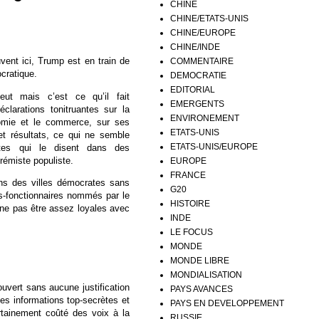
CHINE
CHINE/ETATS-UNIS
CHINE/EUROPE
CHINE/INDE
vent ici, Trump est en train de
COMMENTAIRE
cratique.
DEMOCRATIE
EDITORIAL
eut mais c’est ce qu’il fait
EMERGENTS
clarations tonitruantes sur la
ENVIRONEMENT
onomie et le commerce, sur ses
ETATS-UNIS
 et résultats, ce qui ne semble
ETATS-UNIS/EUROPE
otes qui le disent dans des
rémiste populiste.
EUROPE
FRANCE
dans des villes démocrates sans
G20
ts-fonctionnaires nommés par le
HISTOIRE
 ne pas être assez loyales avec
INDE
LE FOCUS
MONDE
MONDE LIBRE
MONDIALISATION
uvert sans aucune justification
PAYS AVANCES
des informations top-secrètes et
PAYS EN DEVELOPPEMENT
rtainement coûté des voix à la
RUSSIE