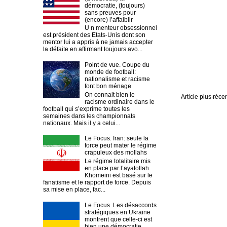
démocratie, (toujours)
sans preuves pour
(encore) l’affaiblir
U n menteur obsessionnel
est président des Etats-Unis dont son
mentor lui a appris à ne jamais accepter
la défaite en affirmant toujours avo...
Point de vue. Coupe du
monde de football:
nationalisme et racisme
font bon ménage
On connait bien le
Article plus réce
racisme ordinaire dans le
football qui s’exprime toutes les
semaines dans les championnats
nationaux. Mais il y a celui...
Le Focus. Iran: seule la
force peut mater le régime
crapuleux des mollahs
Le régime totalitaire mis
en place par l’ayatollah
Khomeini est basé sur le
fanatisme et le rapport de force. Depuis
sa mise en place, fac...
Le Focus. Les désaccords
stratégiques en Ukraine
montrent que celle-ci est
bien une démocratie