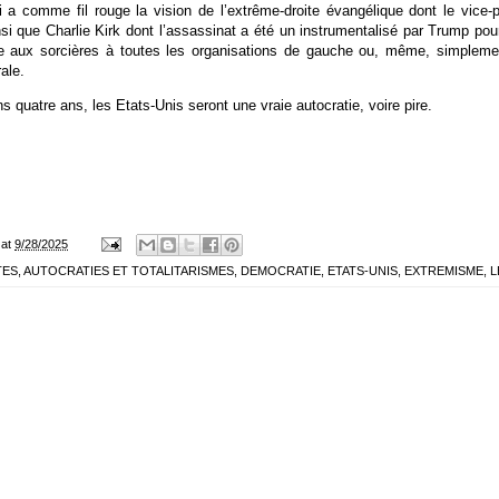
i a comme fil rouge la vision de l’extrême-droite évangélique dont le vice-
si que Charlie Kirk dont l’assassinat a été un instrumentalisé par Trump pou
e aux sorcières à toutes les organisations de gauche ou, même, simpleme
rale.
s quatre ans, les Etats-Unis seront une vraie autocratie, voire pire.
at
9/28/2025
TES
,
AUTOCRATIES ET TOTALITARISMES
,
DEMOCRATIE
,
ETATS-UNIS
,
EXTREMISME
,
L