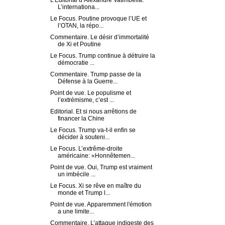
L’Editorial d’Alexandre Vatimbella.
L’internationa...
Le Focus. Poutine provoque l’UE et
l’OTAN, la répo...
Commentaire. Le désir d’immortalité
de Xi et Poutine
Le Focus. Trump continue à détruire la
démocratie ...
Commentaire. Trump passe de la
Défense à la Guerre...
Point de vue. Le populisme et
l’extrémisme, c’est ...
Editorial. Et si nous arrêtions de
financer la Chine
Le Focus. Trump va-t-il enfin se
décider à souteni...
Le Focus. L’extrême-droite
américaine: «Honnêtemen...
Point de vue. Oui, Trump est vraiment
un imbécile ...
Le Focus. Xi se rêve en maître du
monde et Trump l...
Point de vue. Apparemment l'émotion
a une limite...
Commentaire. L’attaque indigeste des