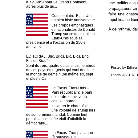
Kiev (KIIS) pour Le Grand Continent,
une politique qu
après plus de qu...
propagateurs ain
faire une chass
Commentaire. Etats-Unis:
républicaine libé
un bien triste anniversaire
Les propos emphatiques
A ce rythme, dan
et nationalistes de Donald
Trump sur ce que sont les
Etats-Unis sous sa
présidence et à l’occasion du 250 e
annivers...
EDITORIAL. Bric, Brics, Bic, Bics, Brici,
Bici ou Bicsi?!
Sont-ils trois, quatre ou cinq les membres
Posted by
Editeur
de ces pays émergents qui vont dominer
le monde de demain (ou même six, sept
Labels:
ACTUALI
et plus)? Ca...
Le Focus. Etats-Unis –
Parti républicain: le parti
de l’ordre est devenu
celui du bordel
Instaurer le chaos était
une volonté de Trump lors
de son premier mandat. Comme tout
populiste, son idée était d’affaiblir la
démocratie...
Le Focus. Trump attaque
(à nouveau) la