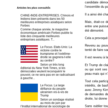
candidate démocr
l’ensemble du pa
Articles les plus consultés
Il a ainsi été c
CHINE-INDE-ENTREPRISES. Chinois et
Indiens bien présents dans les 50
Mais, était-ce d
meilleures entreprises asiatiques selon
Forbes
entre une puissa
Comme chaque année, le magazine
été démontré.
économique américain Forbes publie la
liste des cinquante meilleures
Cela a provoqué 
entreprises asiatiques. T...
Revenu au pouvo
Le Focus. Etats-Unis: La
tenté de faire s
victoire contre le
trumpisme et l’extrême-
droite se gagnera-t-elle
Il est revenu à l
au centre?
Selon un très long
Et Trump de clai
éditorial du New York Times, si les
ou qui sont ses 
démocrates veulent reconquérir le
peau mais qui n’
pouvoir, ce ne sera pas en se radicalisant
à gauche...
Tout cela partic
intérêts, de bas
Le Focus. La large
défiance du peuple
avec Jimmy Kimme
ukrainien vis-à-vis de
de demandes de p
Trump
droite, lui donn
Selon un sondage réalisé
au mois de juin par
Sans oublier tou
l’Institut international de sociologie de