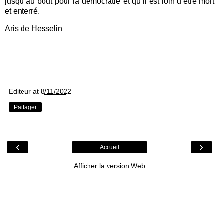
jusqu’au bout pour la démocratie et qu’il est loin d’être mort
et enterré.
Aris de Hesselin
Editeur
at
8/11/2022
Partager
‹
›
Accueil
Afficher la version Web