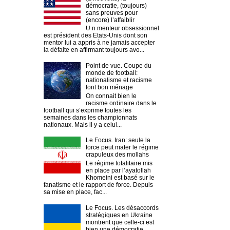
démocratie, (toujours)
sans preuves pour
(encore) l’affaiblir
U n menteur obsessionnel
est président des Etats-Unis dont son
mentor lui a appris à ne jamais accepter
la défaite en affirmant toujours avo...
Point de vue. Coupe du
monde de football:
nationalisme et racisme
font bon ménage
On connait bien le
racisme ordinaire dans le
football qui s’exprime toutes les
semaines dans les championnats
nationaux. Mais il y a celui...
Le Focus. Iran: seule la
force peut mater le régime
crapuleux des mollahs
Le régime totalitaire mis
en place par l’ayatollah
Khomeini est basé sur le
fanatisme et le rapport de force. Depuis
sa mise en place, fac...
Le Focus. Les désaccords
stratégiques en Ukraine
montrent que celle-ci est
bien une démocratie