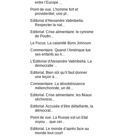
entre l’Europe ...
Point de vue. L’homme fort et
providentiel, une pl...
Editorial d'Alexandre Vatimbella.
Respecter la nat...
Editorial. Crise alimentaire: le cynisme
de Poutin...
Le Focus. La calamité Boris Johnson
Commentaire. Quand l’Amérique tue
ses enfants au n...
L'Editorial d'Alexandre Vatimbella. La
démocratie ...
Editorial. Bien sûr qu’il faut donner
une leçon à ...
Commentaire. La désobéissance
mélenchoniste, un dé...
Editorial. Crise alimentaire: les fléaux
sécheress...
Editorial. Accusée d’être défaillante, la
démocrat...
Point de vue. La Russie est un Etat
voyou… que cer...
Editorial. Le monde d’après face au
monde tout court