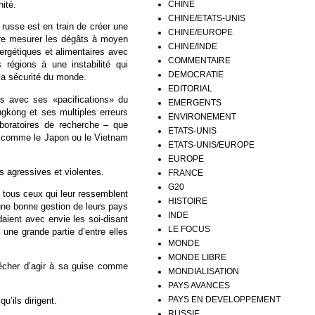
CHINE
nité.
CHINE/ETATS-UNIS
 russe est en train de créer une
CHINE/EUROPE
ore mesurer les dégâts à moyen
CHINE/INDE
ergétiques et alimentaires avec
COMMENTAIRE
 régions à une instabilité qui
DEMOCRATIE
la sécurité du monde.
EDITORIAL
is avec ses «pacifications» du
EMERGENTS
gkong et ses multiples erreurs
ENVIRONEMENT
aboratoires de recherche – que
ETATS-UNIS
ne comme le Japon ou le Vietnam
ETATS-UNIS/EUROPE
EUROPE
 agressives et violentes.
FRANCE
G20
 tous ceux qui leur ressemblent
HISTOIRE
’une bonne gestion de leurs pays
INDE
aient avec envie les soi-disant
LE FOCUS
r une grande partie d’entre elles
MONDE
MONDE LIBRE
pêcher d’agir à sa guise comme
MONDIALISATION
PAYS AVANCES
PAYS EN DEVELOPPEMENT
u’ils dirigent.
RUSSIE