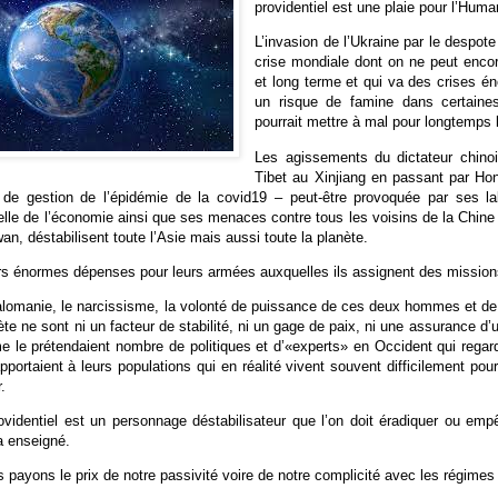
providentiel est une plaie pour l’Huma
L’invasion de l’Ukraine par le despote
crise mondiale dont on ne peut enc
et long terme et qui va des crises én
un risque de famine dans certaines
pourrait mettre à mal pour longtemps 
Les agissements du dictateur chino
Tibet au Xinjiang en passant par Hon
 de gestion de l’épidémie de la covid19 – peut-être provoquée par ses l
elle de l’économie ainsi que ses menaces contre tous les voisins de la Chi
wan, déstabilisent toute l’Asie mais aussi toute la planète.
rs énormes dépenses pour leurs armées auxquelles ils assignent des missions
alomanie, le narcissisme, la volonté de puissance de ces deux hommes et de
nète ne sont ni un facteur de stabilité, ni un gage de paix, ni une assurance d
 le prétendaient nombre de politiques et d’«experts» en Occident qui regard
apportaient à leurs populations qui en réalité vivent souvent difficilement pou
.
ovidentiel est un personnage déstabilisateur que l’on doit éradiquer ou em
’a enseigné.
 payons le prix de notre passivité voire de notre complicité avec les régimes q