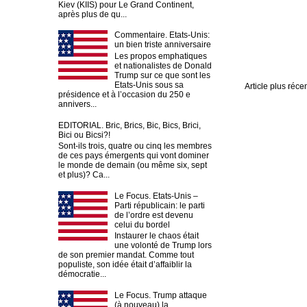
Kiev (KIIS) pour Le Grand Continent,
après plus de qu...
Commentaire. Etats-Unis:
un bien triste anniversaire
Les propos emphatiques
et nationalistes de Donald
Trump sur ce que sont les
Etats-Unis sous sa
Article plus réce
présidence et à l’occasion du 250 e
annivers...
EDITORIAL. Bric, Brics, Bic, Bics, Brici,
Bici ou Bicsi?!
Sont-ils trois, quatre ou cinq les membres
de ces pays émergents qui vont dominer
le monde de demain (ou même six, sept
et plus)? Ca...
Le Focus. Etats-Unis –
Parti républicain: le parti
de l’ordre est devenu
celui du bordel
Instaurer le chaos était
une volonté de Trump lors
de son premier mandat. Comme tout
populiste, son idée était d’affaiblir la
démocratie...
Le Focus. Trump attaque
(à nouveau) la