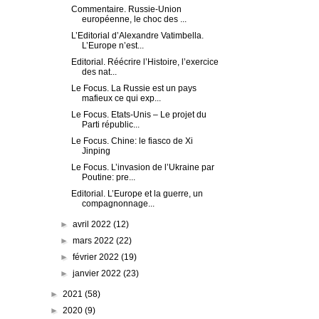
Commentaire. Russie-Union
européenne, le choc des ...
L’Editorial d’Alexandre Vatimbella.
L’Europe n’est...
Editorial. Réécrire l’Histoire, l’exercice
des nat...
Le Focus. La Russie est un pays
mafieux ce qui exp...
Le Focus. Etats-Unis – Le projet du
Parti républic...
Le Focus. Chine: le fiasco de Xi
Jinping
Le Focus. L’invasion de l’Ukraine par
Poutine: pre...
Editorial. L’Europe et la guerre, un
compagnonnage...
►
avril 2022
(12)
►
mars 2022
(22)
►
février 2022
(19)
►
janvier 2022
(23)
►
2021
(58)
►
2020
(9)