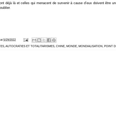
ont déjà là et celles qui menacent de survenir à cause d’eux doivent être un
oublier.
at
5/29/2022
TES
,
AUTOCRATIES ET TOTALITARISMES
,
CHINE
,
MONDE
,
MONDIALISATION
,
POINT D