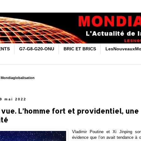
ENTS
G7-G8-G20-ONU
BRIC ET BRICS
LesNouveauxMo
r Mondiaglobalisation
9 mai 2022
 vue. L’homme fort et providentiel, une
ité
Vladimir Poutine et Xi Jinping so
évidence que l’on avait tendance à o