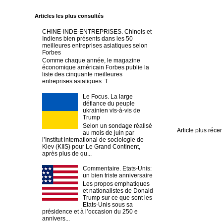
Articles les plus consultés
CHINE-INDE-ENTREPRISES. Chinois et
Indiens bien présents dans les 50
meilleures entreprises asiatiques selon
Forbes
Comme chaque année, le magazine
économique américain Forbes publie la
liste des cinquante meilleures
entreprises asiatiques. T...
Le Focus. La large
défiance du peuple
ukrainien vis-à-vis de
Trump
Selon un sondage réalisé
Article plus réce
au mois de juin par
l’Institut international de sociologie de
Kiev (KIIS) pour Le Grand Continent,
après plus de qu...
Commentaire. Etats-Unis:
un bien triste anniversaire
Les propos emphatiques
et nationalistes de Donald
Trump sur ce que sont les
Etats-Unis sous sa
présidence et à l’occasion du 250 e
annivers...