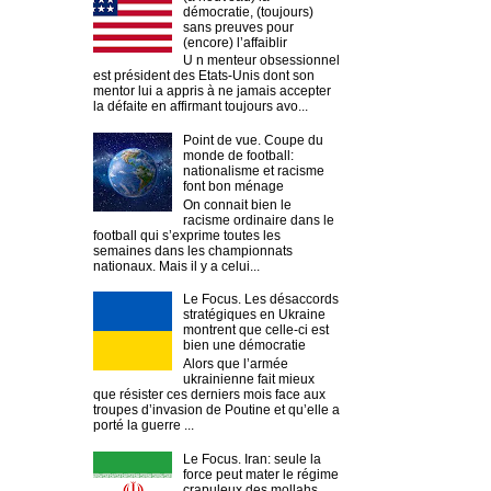
démocratie, (toujours)
sans preuves pour
(encore) l’affaiblir
U n menteur obsessionnel
est président des Etats-Unis dont son
mentor lui a appris à ne jamais accepter
la défaite en affirmant toujours avo...
Point de vue. Coupe du
monde de football:
nationalisme et racisme
font bon ménage
On connait bien le
racisme ordinaire dans le
football qui s’exprime toutes les
semaines dans les championnats
nationaux. Mais il y a celui...
Le Focus. Les désaccords
stratégiques en Ukraine
montrent que celle-ci est
bien une démocratie
Alors que l’armée
ukrainienne fait mieux
que résister ces derniers mois face aux
troupes d’invasion de Poutine et qu’elle a
porté la guerre ...
Le Focus. Iran: seule la
force peut mater le régime
crapuleux des mollahs