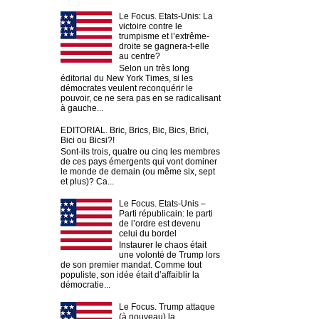
Le Focus. Etats-Unis: La
victoire contre le
trumpisme et l’extrême-
droite se gagnera-t-elle
au centre?
Selon un très long
éditorial du New York Times, si les
démocrates veulent reconquérir le
pouvoir, ce ne sera pas en se radicalisant
à gauche...
EDITORIAL. Bric, Brics, Bic, Bics, Brici,
Bici ou Bicsi?!
Sont-ils trois, quatre ou cinq les membres
de ces pays émergents qui vont dominer
le monde de demain (ou même six, sept
et plus)? Ca...
Le Focus. Etats-Unis –
Parti républicain: le parti
de l’ordre est devenu
celui du bordel
Instaurer le chaos était
une volonté de Trump lors
de son premier mandat. Comme tout
populiste, son idée était d’affaiblir la
démocratie...
Le Focus. Trump attaque
(à nouveau) la