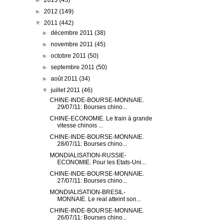
►
2013
(43)
►
2012
(149)
▼
2011
(442)
►
décembre 2011
(38)
►
novembre 2011
(45)
►
octobre 2011
(50)
►
septembre 2011
(50)
►
août 2011
(34)
▼
juillet 2011
(46)
CHINE-INDE-BOURSE-MONNAIE.
29/07/11: Bourses chino...
CHINE-ECONOMIE. Le train à grande
vitesse chinois ...
CHINE-INDE-BOURSE-MONNAIE.
28/07/11: Bourses chino...
MONDIALISATION-RUSSIE-
ECONOMIE. Pour les Etats-Uni...
CHINE-INDE-BOURSE-MONNAIE.
27/07/11: Bourses chino...
MONDIALISATION-BRESIL-
MONNAIE. Le real atteint son...
CHINE-INDE-BOURSE-MONNAIE.
26/07/11: Bourses chino...