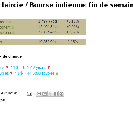
claircie / Bourse indienne: fin de sema
▲
2.797,77pts
+0,13%
site
▲
12.404,34pts
+0,09%
onent
▲
22.726,43pts
+0,87%
ngSeng
▼
19.858,04pts
-1,15%
x de change
▼
▼
ans
/ 1 $ = 6,4640 yuans
▼
▲
upies
/ 1 $ =
44,3800 roupies
at
7/08/2011
NDE