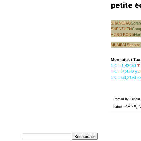
petite é
SHANGHAI
Compo
SHENZHEN
Comp
HONG KONG
Ha
MUMBAI Sensex
Monnaies / Tau
▼
1 € = 1,4245$
1 € = 9,2080 yu
1 € =
63,2193 ro
Posted by
Editeur
Labels:
CHINE
,
I