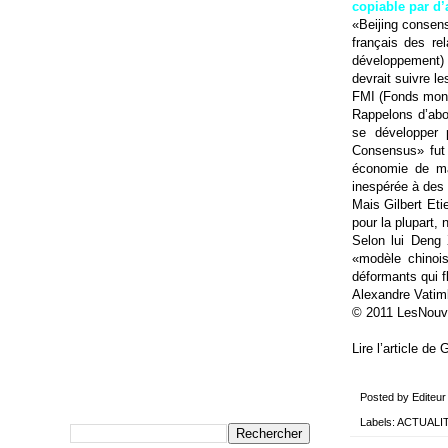
copiable par d’
«Beijing consens
français des rel
développement) 
devrait suivre l
FMI (Fonds monét
Rappelons d’abo
se développer 
Consensus» fut 
économie de mar
inespérée à des 
Mais Gilbert Eti
pour la plupart,
Selon lui Deng 
«modèle chinois
déformants qui f
Alexandre Vatim
© 2011 LesNouv
Lire l’article de 
Posted by
Editeur
Labels:
ACTUALI