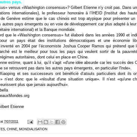
autres pays.
us» versus «Washington consensus»? Gilbert Etienne n’y croit pas. Dans un art
ations internationales), le professeur honoraire à l’IHEID (Institut des hau
de Genève estime que le cas chinois est trop atypique pour présenter u
es autres pays émergents ou en voie de développement car plus adapté à leur
aire international) et la Banque mondiale.
rd que le «Washington consensus» fut élaboré dans les années 1990 et indiq
pour un pays était des institutions démocratiques et une économie lib
inventé en 2004 par l’économiste Joshua Cooper Ramos qui prétend que le
ché est le meilleur pour tous les pays qui veulent sortir de la pauvreté.
régimes autoritaires, dont celui en place en Chine.
enne estime, quant à lui, qu’il s'agit «d'une idée absurde car les succès des C
 ne se retrouvent pas dans les autres pays émergents, en particulier l'Inde».
Xiaoping et ses successeurs ont bénéficié d’atouts particuliers dont ils 
» n’est donc que le «résultat d'une situation unique». Il n’est «qu'une 
leurissent plus que jamais aujourd'hui».
bella
eauxMondes.org
Gilbert Etienne
at
7/07/2011
TES
,
CHINE
,
MONDIALISATION