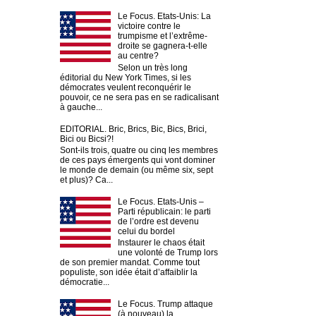
Le Focus. Etats-Unis: La
victoire contre le
trumpisme et l’extrême-
droite se gagnera-t-elle
au centre?
Selon un très long
éditorial du New York Times, si les
démocrates veulent reconquérir le
pouvoir, ce ne sera pas en se radicalisant
à gauche...
EDITORIAL. Bric, Brics, Bic, Bics, Brici,
Bici ou Bicsi?!
Sont-ils trois, quatre ou cinq les membres
de ces pays émergents qui vont dominer
le monde de demain (ou même six, sept
et plus)? Ca...
Le Focus. Etats-Unis –
Parti républicain: le parti
de l’ordre est devenu
celui du bordel
Instaurer le chaos était
une volonté de Trump lors
de son premier mandat. Comme tout
populiste, son idée était d’affaiblir la
démocratie...
Le Focus. Trump attaque
(à nouveau) la