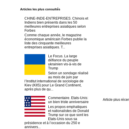
Articles les plus consultés
CHINE-INDE-ENTREPRISES. Chinois et
Indiens bien présents dans les 50
meilleures entreprises asiatiques selon
Forbes
Comme chaque année, le magazine
économique américain Forbes publie la
liste des cinquante meilleures
entreprises asiatiques. T...
Le Focus. La large
défiance du peuple
ukrainien vis-à-vis de
Trump
Selon un sondage réalisé
au mois de juin par
l’Institut international de sociologie de
Kiev (KIIS) pour Le Grand Continent,
après plus de qu...
Commentaire. Etats-Unis:
Article plus réce
un bien triste anniversaire
Les propos emphatiques
et nationalistes de Donald
Trump sur ce que sont les
Etats-Unis sous sa
présidence et à l’occasion du 250 e
annivers...