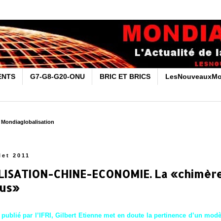
ENTS
G7-G8-G20-ONU
BRIC ET BRICS
LesNouveauxMo
r Mondiaglobalisation
llet 2011
ISATION-CHINE-ECONOMIE. La «chimère
us»
 publié par l’IFRI, Gilbert Etienne met en doute la pertinence d’un mo