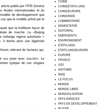
CHINE
icle publié par l’IFRI (Institut
CHINE/ETATS-UNIS
tes études internationales et du
CHINE/EUROPE
n modèle de développement que
CHINE/INDE
 cas que le modèle prôné par le
COMMENTAIRE
DEMOCRATIE
uait que la meilleure façon de
EDITORIAL
érale de marché. Le «Beijing
EMERGENTS
 mélange régime autoritaire +
ENVIRONEMENT
 Il donne ainsi une légitimité
ETATS-UNIS
hinois relèvent de facteurs qui,
ETATS-UNIS/EUROPE
EUROPE
ont «su jouer avec succès». Le
FRANCE
chimère typique de ces slogans
G20
HISTOIRE
INDE
LE FOCUS
MONDE
MONDE LIBRE
MONDIALISATION
PAYS AVANCES
PAYS EN DEVELOPPEMENT
RUSSIE