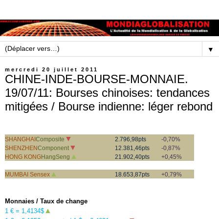
▼
mercredi 20 juillet 2011
CHINE-INDE-BOURSE-MONNAIE.
19/07/11: Bourses chinoises: tendances
mitigées / Bourse indienne: léger rebond
▼
SHANGHAI
Composite
2.796,98pts
-0,70%
▼
SHENZHEN
Component
12.381,46pts
-0,87%
▲
HONG KONG
HangSeng
21.902,40pts
+0,45%
▲
MUMBAI Sensex
18.653,87pts
+0,79%
Monnaies / Taux de change
▲
1 € = 1,4134$