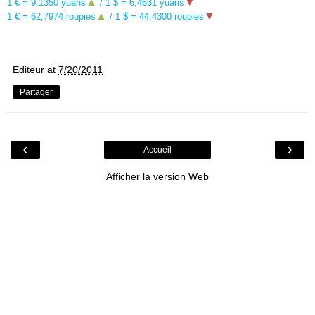
▲
▼
1 € = 9,1350 yuans
/ 1 $ = 6,4631 yuans
▲
▼
1 € =
62,7974 roupies
/ 1 $ =
44,4300 roupies
Editeur
at
7/20/2011
Partager
‹
›
Accueil
Afficher la version Web