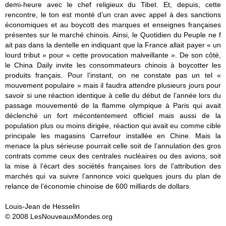
demi-heure avec le chef religieux du Tibet. Et, depuis, cette
rencontre, le ton est monté d’un cran avec appel à des sanctions
économiques et au boycott des marques et enseignes françaises
présentes sur le marché chinois. Ainsi, le Quotidien du Peuple ne f
ait pas dans la dentelle en indiquant que la France allait payer « un
lourd tribut » pour « cette provocation malveillante ». De son côté,
le China Daily invite les consommateurs chinois à boycotter les
produits français. Pour l’instant, on ne constate pas un tel «
mouvement populaire » mais il faudra attendre plusieurs jours pour
savoir si une réaction identique à celle du début de l’année lors du
passage mouvementé de la flamme olympique à Paris qui avait
déclenché un fort mécontentement officiel mais aussi de la
population plus ou moins dirigée, réaction qui avait eu comme cible
principale les magasins Carrefour installée en Chine. Mais la
menace la plus sérieuse pourrait celle soit de l’annulation des gros
contrats comme ceux des centrales nucléaires ou des avions, soit
la mise à l’écart des sociétés françaises lors de l’attribution des
marchés qui va suivre l’annonce voici quelques jours du plan de
relance de l’économie chinoise de 600 milliards de dollars.
Louis-Jean de Hesselin
© 2008 LesNouveauxMondes.org