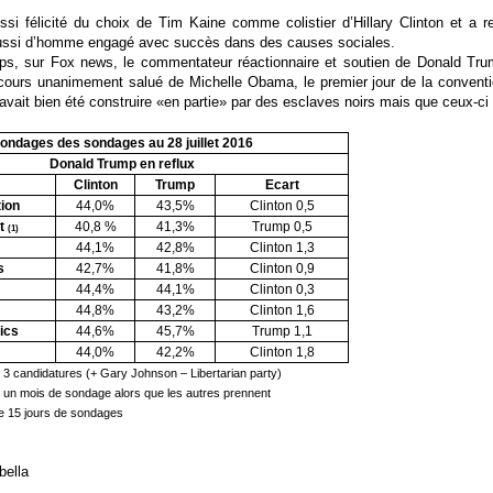
si félicité du choix de Tim Kaine comme colistier d’Hillary Clinton et 
aussi d’homme engagé avec succès dans des causes sociales.
s, sur Fox news, le commentateur réactionnaire et soutien de Donald Trump,
iscours unanimement salué de Michelle Obama, le premier jour de la conventio
vait bien été construire «en partie» par des esclaves noirs mais que ceux-ci 
ondages des sondages au 28 juillet 2016
Donald Trump en reflux
Clinton
Trump
Ecart
tion
44,0%
43,5%
Clinton 0,5
ht
40,8 %
41,3%
Trump 0,5
(1)
t
44,1%
42,8%
Clinton 1,3
s
42,7%
41,8%
Clinton 0,9
44,4%
44,1%
Clinton 0,3
44,8%
43,2%
Clinton 1,6
tics
44,6%
45,7%
Trump 1,1
44,0%
42,2%
Clinton 1,8
3 candidatures (+ Gary Johnson – Libertarian party)
un mois de sondage alors que les autres prennent
e 15 jours de sondages
bella