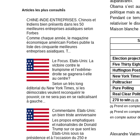
auparavant».
Obama s’est aus
Articles les plus consultés
politique mais 
Pendant ce temp
CHINE-INDE-ENTREPRISES. Chinois et
relativiser le d
Indiens bien présents dans les 50
meilleures entreprises asiatiques selon
Maison blanche a
Forbes
Comme chaque année, le magazine
S
économique américain Forbes publie la
liste des cinquante meilleures
entreprises asiatiques. T...
Election projec
Le Focus. Etats-Unis: La
Five Thirty Eig
victoire contre le
trumpisme et l’extrême-
Huffington Pos
droite se gagnera-t-elle
New York Time
au centre?
Polltracker
Selon un très long
éditorial du New York Times, si les
Pure Polling
démocrates veulent reconquérir le
Real Clear Poli
pouvoir, ce ne sera pas en se radicalisant
270 to win
à gauche...
(1)
(2)
Prend en compte 
(1)
Commentaire. Etats-Unis:
Prend en compte 
(2)
un bien triste anniversaire
en compte autour d
Les propos emphatiques
et nationalistes de Donald
Trump sur ce que sont les
Etats-Unis sous sa
Alexandre Vatim
présidence et à l’occasion du 250 e