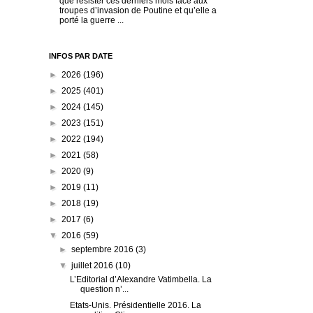
que résister ces derniers mois face aux
troupes d’invasion de Poutine et qu’elle a
porté la guerre ...
INFOS PAR DATE
►
2026
(196)
►
2025
(401)
►
2024
(145)
►
2023
(151)
►
2022
(194)
►
2021
(58)
►
2020
(9)
►
2019
(11)
►
2018
(19)
►
2017
(6)
▼
2016
(59)
►
septembre 2016
(3)
▼
juillet 2016
(10)
L’Editorial d’Alexandre Vatimbella. La
question n’...
Etats-Unis. Présidentielle 2016. La