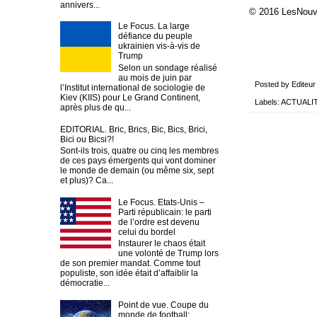
annivers...
© 2016 LesNou
Le Focus. La large
défiance du peuple
ukrainien vis-à-vis de
Trump
Selon un sondage réalisé
au mois de juin par
Posted by
Editeur
l’Institut international de sociologie de
Kiev (KIIS) pour Le Grand Continent,
Labels:
ACTUALI
après plus de qu...
EDITORIAL. Bric, Brics, Bic, Bics, Brici,
Bici ou Bicsi?!
Sont-ils trois, quatre ou cinq les membres
de ces pays émergents qui vont dominer
le monde de demain (ou même six, sept
et plus)? Ca...
Le Focus. Etats-Unis –
Parti républicain: le parti
de l’ordre est devenu
celui du bordel
Instaurer le chaos était
une volonté de Trump lors
de son premier mandat. Comme tout
populiste, son idée était d’affaiblir la
démocratie...
Point de vue. Coupe du
monde de football: