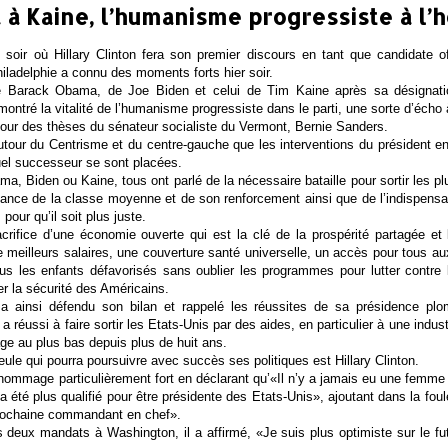
à Kaine, l’humanisme progressiste à l’
soir où Hillary Clinton fera son premier discours en tant que candidate off
ladelphie a connu des moments forts hier soir.
e Barack Obama, de Joe Biden et celui de Tim Kaine après sa désignati
montré la vitalité de l’humanisme progressiste dans le parti, une sorte d’écho 
tour des thèses du sénateur socialiste du Vermont, Bernie Sanders.
utour du Centrisme et du centre-gauche que les interventions du président en
uel successeur se sont placées.
a, Biden ou Kaine, tous ont parlé de la nécessaire bataille pour sortir les 
tance de la classe moyenne et de son renforcement ainsi que de l’indispensab
 pour qu’il soit plus juste.
crifice d’une économie ouverte qui est la clé de la prospérité partagée et
de meilleurs salaires, une couverture santé universelle, un accès pour tous au
us les enfants défavorisés sans oublier les programmes pour lutter contre 
r la sécurité des Américains.
 ainsi défendu son bilan et rappelé les réussites de sa présidence pl
 a réussi à faire sortir les Etats-Unis par des aides, en particulier à une indus
ge au plus bas depuis plus de huit ans.
seule qui pourra poursuivre avec succès ses politiques est Hillary Clinton.
n hommage particulièrement fort en déclarant qu’«Il n’y a jamais eu une fe
i a été plus qualifié pour être présidente des Etats-Unis», ajoutant dans la foul
 prochaine commandant en chef».
deux mandats à Washington, il a affirmé, «Je suis plus optimiste sur le futu