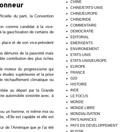
CHINE
honneur
CHINE/ETATS-UNIS
CHINE/EUROPE
icielle du parti, la Convention
CHINE/INDE
COMMENTAIRE
on comme candidat à la vice-
DEMOCRATIE
à la gauchisation de certains de
EDITORIAL
 place et de son vice-président
EMERGENTS
ENVIRONEMENT
plus démunis de la pauvreté mais
ETATS-UNIS
le contribution des plus riches
ETATS-UNIS/EUROPE
EUROPE
 le moteur du progressisme qui
FRANCE
x études supérieures et la prise
G20
le réchauffement climatique ou
HISTOIRE
INDE
ombée au départ par la Grande
trie automobile sinistrée avec, à
LE FOCUS
MONDE
MONDE LIBRE
mme ou un homme, ni même moi ou
MONDIALISATION
ée, «Elle est capable et elle est
PAYS AVANCES
PAYS EN DEVELOPPEMENT
r de l’Amérique que je l’ai été
RUSSIE