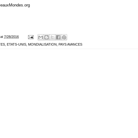
veauxMondes.org
at
7/28/2016
TES
,
ETATS-UNIS
,
MONDIALISATION
,
PAYS AVANCES