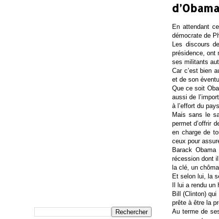
d’Obama 
En attendant ce 
démocrate de Phi
Les discours d
présidence, ont 
ses militants au
Car c’est bien a
et de son évent
Que ce soit Obam
aussi de l’impor
à l’effort du pays
Mais sans le sa
permet d’offrir 
en charge de to
ceux pour assure
Barack Obama a
récession dont il
la clé, un chôma
Et selon lui, la 
Il lui a rendu u
Bill (Clinton) qu
prête à être la
Au terme de ses 