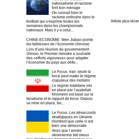
nationalisme et racisme
font bon ménage
On connait bien le
racisme ordinaire dans le
Article plus réce
football qui s’exprime toutes les
semaines dans les championnats
nationaux. Mais il y a celui...
CHINE-ECONOMIE. Wen Jiabao pointe
les faiblesses de l’économie chinoise
Lors d’une réunion du gouvernement
chinois, le Premier ministre a souhaité
des «efforts vigoureux» pour adapter
l’économie du pays aux défis...
Le Focus. Iran: seule la
force peut mater le régime
crapuleux des mollahs
Le régime totalitaire mis
en place par l’ayatollah
Khomeini est basé sur le
fanatisme et le rapport de force. Depuis
sa mise en place, fac...
Le Focus. Les désaccords
stratégiques en Ukraine
montrent que celle-ci est
bien une démocratie
Alors que l’armée
ukrainienne fait mieux