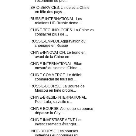
l’économie ou pro...
BRIC-SERVICES. L’Inde et la Chine
en tête des pays...
RUSSIE-INTERNATIONAL. Les
relations UE-Russie deme...
CHINE-TECHNOLOGIES. La Chine va
consacrer plus de ...
RUSSIE-EMPLOI. Aggravation du
chômage en Russie
CHINE-INNOVATION. Le bond en
avant de la Chine en ...
CHINE-INTERNATIONAL. Bilan
mesuré du sommet Chine-...
CHINE-COMMERCE. Le déficit
commercial de tous les ...
RUSSIE-BOURSE. La Bourse de
Moscou en forte progre...
CHINE-BRESIL-INTERNATIONAL.
Pour Lula, sa visite e...
CHINE-BOURSE. Alors que sa bourse
dépasse la City ...
CHINE-INVESTISSEMENT. Les
investissements étranger...
INDE-BOURSE. Les bourses
indiennes euphoriques (pl...