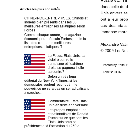
Russie et… l’I
dans celle du d
Articles les plus consultés
Unis envers se
CHINE-INDE-ENTREPRISES. Chinois et
ont à leur prop
Indiens bien présents dans les 50
cas des Etats-
meilleures entreprises asiatiques selon
Forbes
immense march
Comme chaque année, le magazine
économique américain Forbes publie la
liste des cinquante meilleures
Alexandre Vati
entreprises asiatiques. T...
© 2009 LesNo
Le Focus. Etats-Unis: La
victoire contre le
trumpisme et l’extrême-
Posted by
Editeur
droite se gagnera-t-elle
au centre?
Labels:
CHINE
Selon un très long
éditorial du New York Times, si les
démocrates veulent reconquérir le
pouvoir, ce ne sera pas en se radicalisant
à gauche...
Commentaire. Etats-Unis:
un bien triste anniversaire
Les propos emphatiques
et nationalistes de Donald
Trump sur ce que sont les
Etats-Unis sous sa
présidence et à l’occasion du 250 e