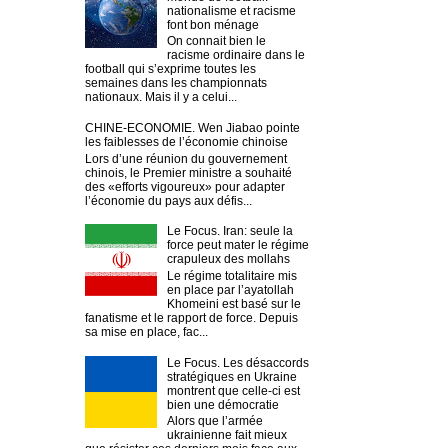
nationalisme et racisme
font bon ménage
On connait bien le
racisme ordinaire dans le
football qui s’exprime toutes les
semaines dans les championnats
nationaux. Mais il y a celui...
CHINE-ECONOMIE. Wen Jiabao pointe
les faiblesses de l’économie chinoise
Lors d’une réunion du gouvernement
chinois, le Premier ministre a souhaité
des «efforts vigoureux» pour adapter
l’économie du pays aux défis...
Le Focus. Iran: seule la
force peut mater le régime
crapuleux des mollahs
Le régime totalitaire mis
en place par l’ayatollah
Khomeini est basé sur le
fanatisme et le rapport de force. Depuis
sa mise en place, fac...
Le Focus. Les désaccords
stratégiques en Ukraine
montrent que celle-ci est
bien une démocratie
Alors que l’armée
ukrainienne fait mieux