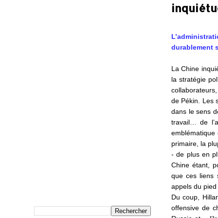
inquiétu
L’administra
durablement s
La Chine inqui
la stratégie po
collaborateurs,
de Pékin. Les s
dans le sens d
travail… de l’
emblématique d
primaire, la pl
- de plus en p
Chine étant, p
que ces liens
appels du pied
Du coup, Hilla
offensive de c