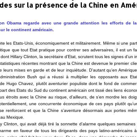
des sur la présence de la Chine en Amé
tion Obama regarde avec une grande attention les efforts de l
ur le continent américain.
ète les Etats-Unis, économiquement et militairement. Même si une part
litique que tout Etat pratique pour contrer ses adversaires, il est un
 dont Hillary Clinton, la secrétaire d’Etat, scrutent tous les signes d’u
tatistiques récentes montrant que la Chine est devenue le premier clien
e leurs mises en garde et de leur inquiétude. D’autant qu’en Amérique 
administration Bush qui a réussi à multiplier les opposants aux Et
e Hugo Chavez, plutôt aventurier populiste dont le fond de commer
upart des Etats du Sud du continent américain ont tissé des liens écono
lus étroits avec la Chine au risque, d’ailleurs, de s’en mordre les do
otentiellement, une concurrente économique de ces pays plutôt qu’une
 se renforcent et que la Chine s’aventure désormais aux portes mê
 au Mexique.
ry Clinton, qui avait déjà tiré la sonnette d’alarme quelques semaine
harme en faveur de tous les dirigeants des pays latino-américains à