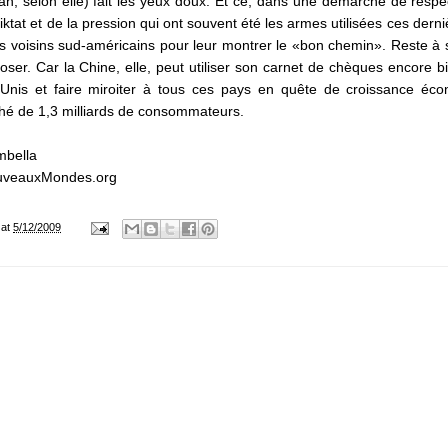
ran, selon elle) fait les yeux doux. Et ce, dans une démarche
de respe
iktat et de la pression qui ont souvent été les armes utilisées ces dern
s voisins sud-américains pour leur montrer le «bon chemin». Reste à s
oser. Car la Chine, elle, peut utiliser son carnet de chèques encore bi
Unis et faire miroiter à tous ces pays en quête de croissance éco
é de 1,3 milliards de consommateurs.
mbella
uveauxMondes.org
at
5/12/2009