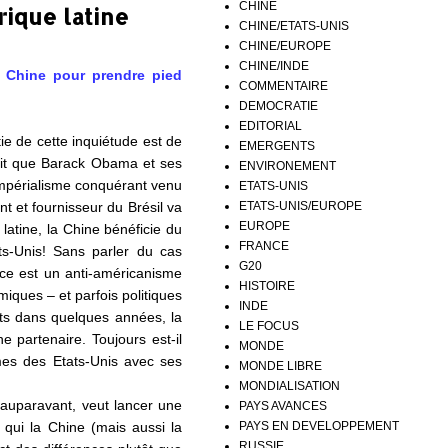
CHINE
rique latine
CHINE/ETATS-UNIS
CHINE/EUROPE
CHINE/INDE
a Chine pour prendre pied
COMMENTAIRE
DEMOCRATIE
EDITORIAL
ie de cette inquiétude est de
EMERGENTS
 fait que Barack Obama et ses
ENVIRONEMENT
n impérialisme conquérant venu
ETATS-UNIS
ETATS-UNIS/EUROPE
t et fournisseur du Brésil va
EUROPE
latine, la Chine bénéficie du
FRANCE
ats-Unis! Sans parler du cas
G20
ce est un anti-américanisme
HISTOIRE
miques – et parfois politiques
INDE
igts dans quelques années, la
LE FOCUS
 partenaire. Toujours est-il
MONDE
mes des Etats-Unis avec ses
MONDE LIBRE
MONDIALISATION
s auparavant, veut lancer une
PAYS AVANCES
PAYS EN DEVELOPPEMENT
 qui la Chine (mais aussi la
RUSSIE