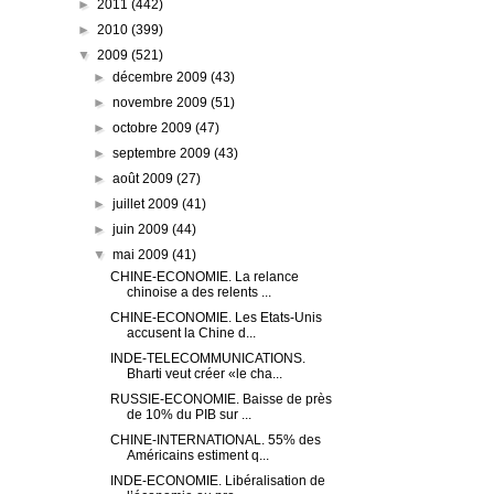
►
2011
(442)
►
2010
(399)
▼
2009
(521)
►
décembre 2009
(43)
►
novembre 2009
(51)
►
octobre 2009
(47)
►
septembre 2009
(43)
►
août 2009
(27)
►
juillet 2009
(41)
►
juin 2009
(44)
▼
mai 2009
(41)
CHINE-ECONOMIE. La relance
chinoise a des relents ...
CHINE-ECONOMIE. Les Etats-Unis
accusent la Chine d...
INDE-TELECOMMUNICATIONS.
Bharti veut créer «le cha...
RUSSIE-ECONOMIE. Baisse de près
de 10% du PIB sur ...
CHINE-INTERNATIONAL. 55% des
Américains estiment q...
INDE-ECONOMIE. Libéralisation de