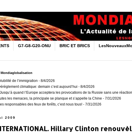
ENTS
G7-G8-G20-ONU
BRIC ET BRICS
LesNouveauxMo
r Mondiaglobalisation
olubilité de l’immigration
- 8/4/2026
Dérèglement climatique: demain c’est aujourd’hui
- 8/4/2026
usqu’à quand l’Europe acceptera les provocations de la Russie sans une réaction
outes les menaces, la principale se planque et s’appelle la Chine
- 7/31/2026
es responsables des feux de forêts, c’est nous tous!
- 7/31/2026
ai 2009
NTERNATIONAL. Hillary Clinton renouvèl