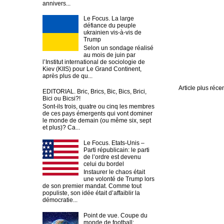
annivers...
Le Focus. La large
défiance du peuple
ukrainien vis-à-vis de
Trump
Selon un sondage réalisé
au mois de juin par
l’Institut international de sociologie de
Kiev (KIIS) pour Le Grand Continent,
après plus de qu...
Article plus réce
EDITORIAL. Bric, Brics, Bic, Bics, Brici,
Bici ou Bicsi?!
Sont-ils trois, quatre ou cinq les membres
de ces pays émergents qui vont dominer
le monde de demain (ou même six, sept
et plus)? Ca...
Le Focus. Etats-Unis –
Parti républicain: le parti
de l’ordre est devenu
celui du bordel
Instaurer le chaos était
une volonté de Trump lors
de son premier mandat. Comme tout
populiste, son idée était d’affaiblir la
démocratie...
Point de vue. Coupe du
monde de football: