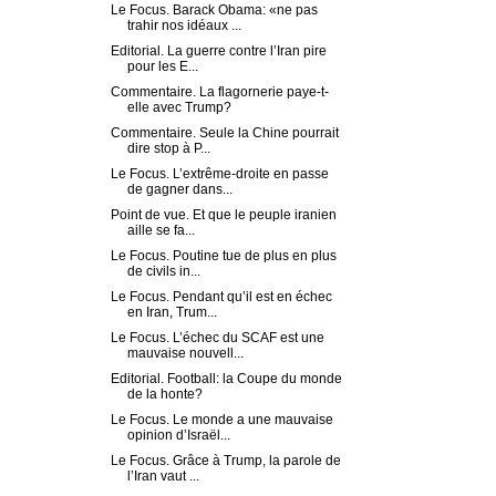
Le Focus. Barack Obama: «ne pas
trahir nos idéaux ...
Editorial. La guerre contre l’Iran pire
pour les E...
Commentaire. La flagornerie paye-t-
elle avec Trump?
Commentaire. Seule la Chine pourrait
dire stop à P...
Le Focus. L’extrême-droite en passe
de gagner dans...
Point de vue. Et que le peuple iranien
aille se fa...
Le Focus. Poutine tue de plus en plus
de civils in...
Le Focus. Pendant qu’il est en échec
en Iran, Trum...
Le Focus. L’échec du SCAF est une
mauvaise nouvell...
Editorial. Football: la Coupe du monde
de la honte?
Le Focus. Le monde a une mauvaise
opinion d’Israël...
Le Focus. Grâce à Trump, la parole de
l’Iran vaut ...