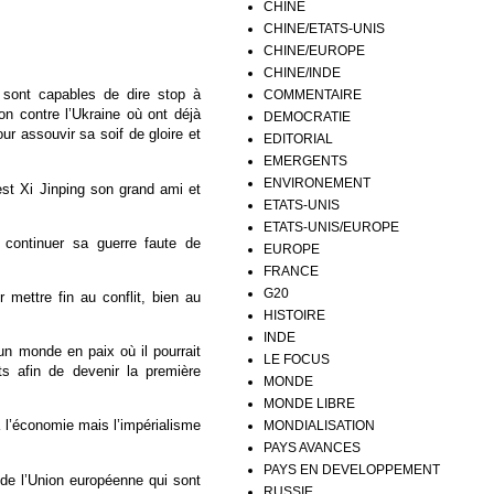
CHINE
CHINE/ETATS-UNIS
CHINE/EUROPE
CHINE/INDE
 sont capables de dire stop à
COMMENTAIRE
n contre l’Ukraine où ont déjà
DEMOCRATIE
ur assouvir sa soif de gloire et
EDITORIAL
EMERGENTS
ENVIRONEMENT
 est Xi Jinping son grand ami et
ETATS-UNIS
ETATS-UNIS/EUROPE
t continuer sa guerre faute de
EUROPE
FRANCE
G20
 mettre fin au conflit, bien au
HISTOIRE
INDE
un monde en paix où il pourrait
LE FOCUS
s afin de devenir la première
MONDE
MONDE LIBRE
 à l’économie mais l’impérialisme
MONDIALISATION
PAYS AVANCES
PAYS EN DEVELOPPEMENT
 de l’Union européenne qui sont
RUSSIE