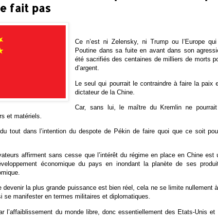
e fait pas
Ce n’est ni Zelensky, ni Trump ou l’Europe qui
Poutine dans sa fuite en avant dans son agressio
été sacrifiés des centaines de milliers de morts po
d’argent.
Le seul qui pourrait le contraindre à faire la paix
dictateur de la Chine.
Car, sans lui, le maître du Kremlin ne pourrai
s et matériels.
 du tout dans l’intention du despote de Pékin de faire quoi que ce soit pour
ateurs affirment sans cesse que l’intérêt du régime en place en Chine est 
développement économique du pays en inondant la planète de ses produit
omique.
 de devenir la plus grande puissance est bien réel, cela ne se limite nullement
si se manifester en termes militaires et diplomatiques.
r l’affaiblissement du monde libre, donc essentiellement des Etats-Unis et