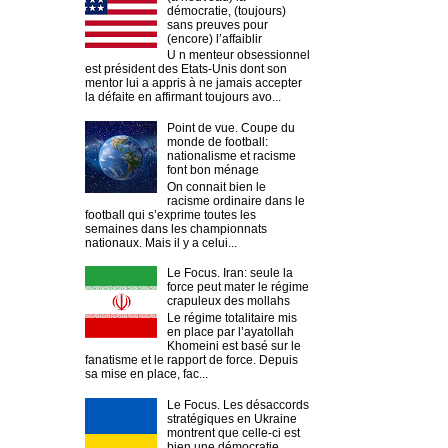
démocratie, (toujours)
sans preuves pour
(encore) l’affaiblir
U n menteur obsessionnel
est président des Etats-Unis dont son
mentor lui a appris à ne jamais accepter
la défaite en affirmant toujours avo...
Point de vue. Coupe du
monde de football:
nationalisme et racisme
font bon ménage
On connait bien le
racisme ordinaire dans le
football qui s’exprime toutes les
semaines dans les championnats
nationaux. Mais il y a celui...
Le Focus. Iran: seule la
force peut mater le régime
crapuleux des mollahs
Le régime totalitaire mis
en place par l’ayatollah
Khomeini est basé sur le
fanatisme et le rapport de force. Depuis
sa mise en place, fac...
Le Focus. Les désaccords
stratégiques en Ukraine
montrent que celle-ci est
bien une démocratie