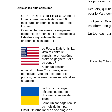
les principaux s
Articles les plus consultés
Dès lors, qu’une
pour le Parti co
CHINE-INDE-ENTREPRISES. Chinois et
Indiens bien présents dans les 50
Tout juste, Xi 
meilleures entreprises asiatiques selon
transforme en gu
Forbes
Comme chaque année, le magazine
En tout cas, par
économique américain Forbes publie la
liste des cinquante meilleures
entreprises asiatiques. T...
Le Focus. Etats-Unis: La
victoire contre le
trumpisme et l’extrême-
droite se gagnera-t-elle
Posted by
Editeur
au centre?
Selon un très long
éditorial du New York Times, si les
démocrates veulent reconquérir le
pouvoir, ce ne sera pas en se radicalisant
à gauche...
Le Focus. La large
défiance du peuple
ukrainien vis-à-vis de
Trump
Selon un sondage réalisé
au mois de juin par
l’Institut international de sociologie de