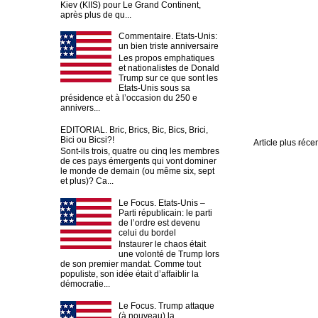
Kiev (KIIS) pour Le Grand Continent,
après plus de qu...
Commentaire. Etats-Unis:
un bien triste anniversaire
Les propos emphatiques
et nationalistes de Donald
Trump sur ce que sont les
Etats-Unis sous sa
présidence et à l’occasion du 250 e
annivers...
EDITORIAL. Bric, Brics, Bic, Bics, Brici,
Bici ou Bicsi?!
Article plus réce
Sont-ils trois, quatre ou cinq les membres
de ces pays émergents qui vont dominer
le monde de demain (ou même six, sept
et plus)? Ca...
Le Focus. Etats-Unis –
Parti républicain: le parti
de l’ordre est devenu
celui du bordel
Instaurer le chaos était
une volonté de Trump lors
de son premier mandat. Comme tout
populiste, son idée était d’affaiblir la
démocratie...
Le Focus. Trump attaque
(à nouveau) la