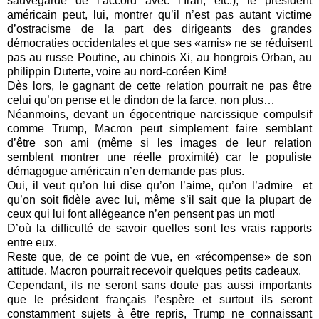
sauvegarde de l’accord avec l’Iran, etc.), le président
américain peut, lui, montrer qu’il n’est pas autant victime
d’ostracisme de la part des dirigeants des grandes
démocraties occidentales et que ses «amis» ne se réduisent
pas au russe Poutine, au chinois Xi, au hongrois Orban, au
philippin Duterte, voire au nord-coréen Kim!
Dès lors, le gagnant de cette relation pourrait ne pas être
celui qu’on pense et le dindon de la farce, non plus…
Néanmoins, devant un égocentrique narcissique compulsif
comme Trump, Macron peut simplement faire semblant
d’être son ami (même si les images de leur relation
semblent montrer une réelle proximité) car le populiste
démagogue américain n’en demande pas plus.
Oui, il veut qu’on lui dise qu’on l’aime, qu’on l’admire et
qu’on soit fidèle avec lui, même s’il sait que la plupart de
ceux qui lui font allégeance n’en pensent pas un mot!
D’où la difficulté de savoir quelles sont les vrais rapports
entre eux.
Reste que, de ce point de vue, en «récompense» de son
attitude, Macron pourrait recevoir quelques petits cadeaux.
Cependant, ils ne seront sans doute pas aussi importants
que le président français l’espère et surtout ils seront
constamment sujets à être repris, Trump ne connaissant