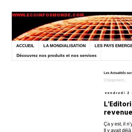
ACCUEIL
LA MONDIALISATION
LES PAYS EMERG
Découvrez nos produits et nos services
Les Actualités su
Chargement...
vendredi 2
L’Editor
revenue
Ça y est, il 
Il y avait déj