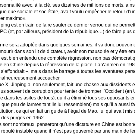
rsonnalité avec, à la clé, ses dizaines de millions de morts, ainsi 
ue que sociale et sociétale, avait voulu empêcher le retour d’u
der maximo».
nping est en train de faire sauter ce dernier verrou qui ne permet
 PC (et, par ailleurs, président de la république…) de faire plu
orme sera adoptée dans quelques semaines, il va donc pouvoir 
 mourir dans son lit de dictateur, avoir son mausolée et y être 
 est bien entendu une complète régression, non pas démocratiqu
tre en Chine depuis la répression de la place Tian'anmen en 19
 s’effondrait –, mais dans le barrage à toutes les aventures per
malheureusement accoucher.
 Xi Jinping a, non seulement, fait une chasse aux dissidents e
lus souvent de corruption pour tenter de tromper l’Occident (en
dans les asiles de fous), qu’il a éliminé tous ses opposants en
 que peu de larmes tant ils lui ressemblent) mais qu’il a aussi f
tution, ce qui en fait un guide à l’égal de Mao, lui qui avait mi
rs des purges en 1962…
ils sont nombreux, penseront qu’une dictature en Chine est bonn
 réputé instable quand il n’est pas gouverné par une main de fe