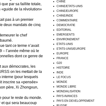
CHINE
que par sa faillite totale,
CHINE/ETATS-UNIS
n «guide de la révolution»
CHINE/EUROPE
CHINE/INDE
tait pas à un premier
COMMENTAIRE
s de deux mandats de cinq
DEMOCRATIE
EDITORIAL
EMERGENTS
demeurer le chef
ENVIRONEMENT
embaumé.
ETATS-UNIS
e tant ce terme n’avait
ETATS-UNIS/EUROPE
89 – l’année même où le
EUROPE
sonnelles dont ce genre de
FRANCE
G20
t aux démocrates, les
HISTOIRE
 URSS on les mettait de la
INDE
 interne (pour lesquels
LE FOCUS
ait inscrire sa «pensée»
MONDE
MONDE LIBRE
s son père, Xi Zhongxun,
MONDIALISATION
PAYS AVANCES
e pour le reste du monde.
PAYS EN DEVELOPPEMENT
r et qui sera beaucoup
RUSSIE