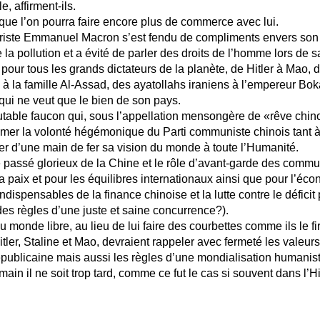
e, affirment-ils.
que l’on pourra faire encore plus de commerce avec lui.
riste Emmanuel Macron s’est fendu de compliments envers son
e la pollution et a évité de parler des droits de l’homme lors de s
our tous les grands dictateurs de la planète, de Hitler à Mao, d
m à la famille Al-Assad, des ayatollahs iraniens à l’empereur Bok
ui ne veut que le bien de son pays.
outable faucon qui, sous l’appellation mensongère de «rêve chino
er la volonté hégémonique du Parti communiste chinois tant à l’
er d’une main de fer sa vision du monde à toute l’Humanité.
e passé glorieux de la Chine et le rôle d’avant-garde des commu
a paix et pour les équilibres internationaux ainsi que pour l’éc
ndispensables de la finance chinoise et la lutte contre le déficit
 des règles d’une juste et saine concurrence?).
u monde libre, au lieu de lui faire des courbettes comme ils le f
Hitler, Staline et Mao, devraient rappeler avec fermeté les valeurs
publicaine mais aussi les règles d’une mondialisation humanist
in il ne soit trop tard, comme ce fut le cas si souvent dans l’Hi