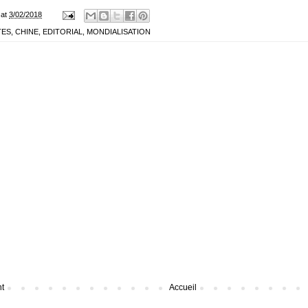
at
3/02/2018
TES
,
CHINE
,
EDITORIAL
,
MONDIALISATION
nt
Accueil