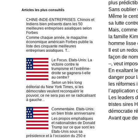
plus prédictibl
Sans oublier 
Articles les plus consultés
Même le cent
CHINE-INDE-ENTREPRISES. Chinois et
sa lutte contr
Indiens bien présents dans les 50
meilleures entreprises asiatiques selon
Mais, comme p
Forbes
la famille Ki
Comme chaque année, le magazine
économique américain Forbes publie la
homme lisse q
liste des cinquante meilleures
Il est un red
entreprises asiatiques. T...
façon de nomm
Le Focus. Etats-Unis: La
–, veut impos
victoire contre le
trumpisme et l’extrême-
En exaltant l
droite se gagnera-t-elle
danger pour l
au centre?
Selon un très long
les réformes i
éditorial du New York Times, si les
l’application
démocrates veulent reconquérir le
pouvoir, ce ne sera pas en se radicalisant
Les leaders d
à gauche...
tristes sires 
Commentaire. Etats-Unis:
démocratie ré
un bien triste anniversaire
Avant que dema
Les propos emphatiques
et nationalistes de Donald
Trump sur ce que sont les
Etats-Unis sous sa
présidence et à l’occasion du 250 e