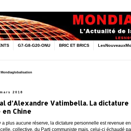
ENTS
G7-G8-G20-ONU
BRIC ET BRICS
LesNouveauxMo
r Mondiaglobalisation
 mars 2018
ial d’Alexandre Vatimbella. La dictature
 en Chine
n’y a plus aucune réserve, la dictature personnelle est revenue e
à celle, collective, du Parti communiste mais, celui-ci échaudé p