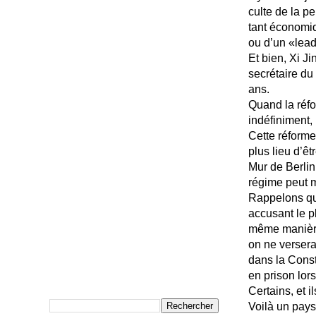
culte de la pe
tant économiq
ou d’un «lea
Et bien, Xi Ji
secrétaire du
ans.
Quand la réf
indéfiniment,
Cette réforme
plus lieu d’ê
Mur de Berlin
régime peut 
Rappelons que
accusant le p
même manière 
on ne versera
dans la Consti
en prison lo
Certains, et 
Voilà un pays