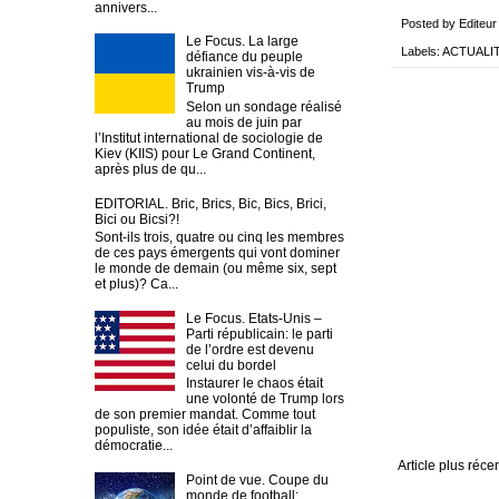
annivers...
Posted by
Editeur
Le Focus. La large
Labels:
ACTUALI
défiance du peuple
ukrainien vis-à-vis de
Trump
Selon un sondage réalisé
au mois de juin par
l’Institut international de sociologie de
Kiev (KIIS) pour Le Grand Continent,
après plus de qu...
EDITORIAL. Bric, Brics, Bic, Bics, Brici,
Bici ou Bicsi?!
Sont-ils trois, quatre ou cinq les membres
de ces pays émergents qui vont dominer
le monde de demain (ou même six, sept
et plus)? Ca...
Le Focus. Etats-Unis –
Parti républicain: le parti
de l’ordre est devenu
celui du bordel
Instaurer le chaos était
une volonté de Trump lors
de son premier mandat. Comme tout
populiste, son idée était d’affaiblir la
démocratie...
Article plus réce
Point de vue. Coupe du
monde de football: