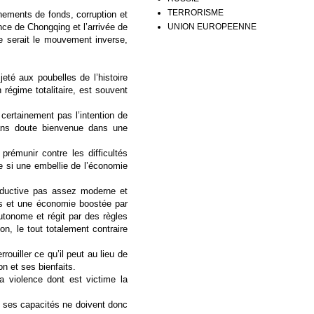
TERRORISME
nements de fonds, corruption et
UNION EUROPEENNE
vince de Chongqing et l’arrivée de
 ce serait le mouvement inverse,
eté aux poubelles de l’histoire
 régime totalitaire, est souvent
 certainement pas l’intention de
sans doute bienvenue dans une
prémunir contre les difficultés
 si une embellie de l’économie
oductive pas assez moderne et
ces et une économie boostée par
utonome et régit par des règles
on, le tout totalement contraire
rouiller ce qu’il peut au lieu de
on et ses bienfaits.
a violence dont est victime la
et ses capacités ne doivent donc