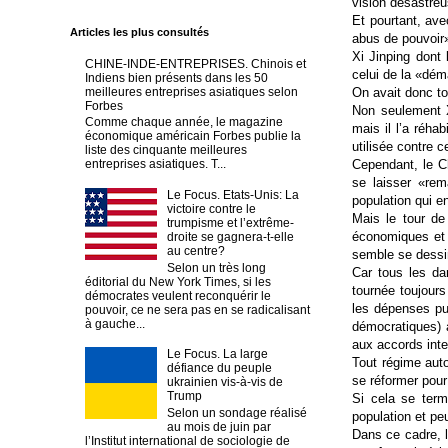
vision désastreu
Et pourtant, ave
Articles les plus consultés
abus de pouvoir»,
Xi Jinping dont 
CHINE-INDE-ENTREPRISES. Chinois et
celui de la «dém
Indiens bien présents dans les 50
meilleures entreprises asiatiques selon
On avait donc to
Forbes
Non seulement X
Comme chaque année, le magazine
mais il l’a réha
économique américain Forbes publie la
utilisée contre 
liste des cinquante meilleures
Cependant, le Ch
entreprises asiatiques. T...
se laisser «re
Le Focus. Etats-Unis: La
population qui 
victoire contre le
Mais le tour de 
trumpisme et l’extrême-
économiques et 
droite se gagnera-t-elle
au centre?
semble se dess
Selon un très long
Car tous les da
éditorial du New York Times, si les
tournée toujour
démocrates veulent reconquérir le
les dépenses pub
pouvoir, ce ne sera pas en se radicalisant
à gauche...
démocratiques) a
aux accords inte
Le Focus. La large
Tout régime auto
défiance du peuple
se réformer pour 
ukrainien vis-à-vis de
Trump
Si cela se term
Selon un sondage réalisé
population et pe
au mois de juin par
Dans ce cadre, l
l’Institut international de sociologie de