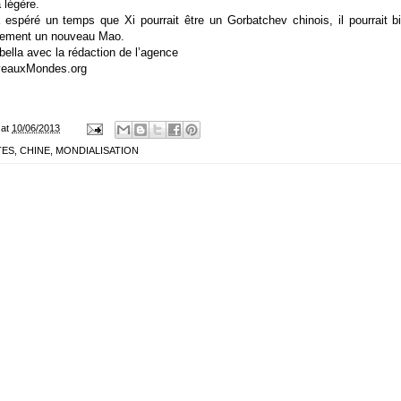
a légère.
a espéré un temps que Xi pourrait être un Gorbatchev chinois, il pourrait 
plement un nouveau Mao.
ella avec la rédaction de l’agence
veauxMondes.org
at
10/06/2013
TES
,
CHINE
,
MONDIALISATION