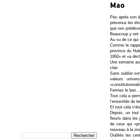
Mao
Peu après son é
prévenus les étr
que ses prédéce
Beaucoup y ont 
Au vu de ce qui 
Comme le rappela
province du Hub
1950» et «a décla
Une semaine aupa
clair.
Sans oublier so
valeurs univer
«constitutionnal
Fermez le ban…
Tout cela a permi
l’ensemble de le
Et tout cela n’é
Depuis, un tout
fleuris dans les 
de ceux qui «pr
nouveau à la mo
Oubliés les cen