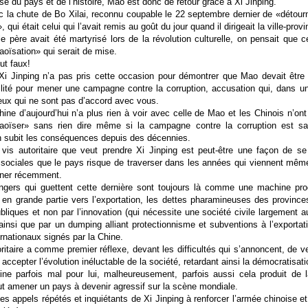
se du pays et de l’histoire, Mao est donc de retour grâce à Xi Jinping.
c la chute de Bo Xilai, reconnu coupable le 22 septembre dernier de «détour
 qui était celui qui l’avait remis au goût du jour quand il dirigeait la ville-pro
le père avait été martyrisé lors de la révolution culturelle, on pensait que
aoïsation» qui serait de mise.
ut faux!
i Jinping n’a pas pris cette occasion pour démontrer que Mao devait être j
bilité pour mener une campagne contre la corruption, accusation qui, dans un
ceux qui ne sont pas d’accord avec vous.
ine d’aujourd’hui n’a plus rien à voir avec celle de Mao et les Chinois n’ont
maoïser» sans rien dire même si la campagne contre la corruption est 
en subit les conséquences depuis des décennies.
vis autoritaire que veut prendre Xi Jinping est peut-être une façon de se 
sociales que le pays risque de traverser dans les années qui viennent même
iner récemment.
ngers qui guettent cette dernière sont toujours là comme une machine pr
s en grande partie vers l’exportation, les dettes pharamineuses des provin
liques et non par l’innovation (qui nécessite une société civile largement a
insi que par un dumping alliant protectionnisme et subventions à l’exportati
rnationaux signés par la Chine.
ritaire a comme premier réflexe, devant les difficultés qui s’annoncent, de ver
accepter l’évolution inéluctable de la société, retardant ainsi la démocratisati
ine parfois mal pour lui, malheureusement, parfois aussi cela produit de l
ut amener un pays à devenir agressif sur la scène mondiale.
es appels répétés et inquiétants de Xi Jinping à renforcer l’armée chinoise 