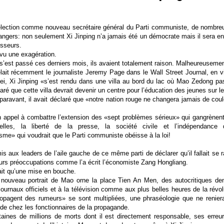
lection comme nouveau secrétaire général du Parti communiste, de nombreu
angers: non seulement Xi Jinping n’a jamais été un démocrate mais il sera 
sseurs.
vu une exagération.
s’est passé ces derniers mois, ils avaient totalement raison. Malheureusemen
it récemment le journaliste Jeremy Page dans le Wall Street Journal, en vi
ei, Xi Jinping «s’est rendu dans une villa au bord du lac où Mao Zedong pa
ré que cette villa devrait devenir un centre pour l’éducation des jeunes sur le 
ravant, il avait déclaré que «notre nation rouge ne changera jamais de coule
n appel à combattre l’extension des «sept problèmes sérieux» qui gangrènen
selles, la liberté de la presse, la société civile et l’indépendance
isme» qui voudrait que le Parti communiste obéisse à la loi!
s aux leaders de l’aile gauche de ce même parti de déclarer qu’il fallait se ra
urs préoccupations comme l’a écrit l’économiste Zang Hongliang.
tait qu’une mise en bouche.
 nouveau portrait de Mao orne la place Tien An Men, des autocritiques d
journaux officiels et à la télévision comme aux plus belles heures de la révolu
opagent des rumeurs» se sont multipliées, une phraséologie que ne reniera
de chez les fonctionnaires de la propagande.
taines de millions de morts dont il est directement responsable, ses erreu