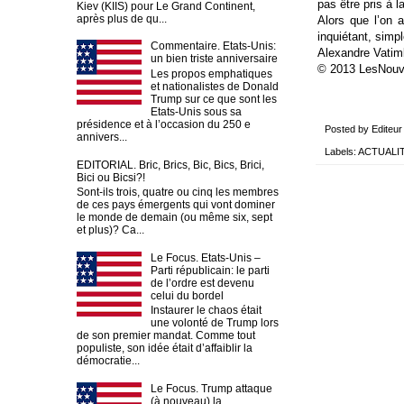
pas être pris à l
Kiev (KIIS) pour Le Grand Continent,
après plus de qu...
Alors que l’on 
inquiétant, sim
Commentaire. Etats-Unis:
Alexandre Vatimb
un bien triste anniversaire
© 2013 LesNou
Les propos emphatiques
et nationalistes de Donald
Trump sur ce que sont les
Etats-Unis sous sa
présidence et à l’occasion du 250 e
Posted by
Editeur
annivers...
Labels:
ACTUALI
EDITORIAL. Bric, Brics, Bic, Bics, Brici,
Bici ou Bicsi?!
Sont-ils trois, quatre ou cinq les membres
de ces pays émergents qui vont dominer
le monde de demain (ou même six, sept
et plus)? Ca...
Le Focus. Etats-Unis –
Parti républicain: le parti
de l’ordre est devenu
celui du bordel
Instaurer le chaos était
une volonté de Trump lors
de son premier mandat. Comme tout
populiste, son idée était d’affaiblir la
démocratie...
Le Focus. Trump attaque
(à nouveau) la