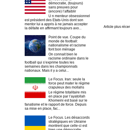
démocratie, (toujours)
sans preuves pour
(encore) l’affaiblir
U n menteur obsessionnel
est président des Etats-Unis dont son
mentor lui a appris à ne jamais accepter
Article plus réce
la défaite en affirmant toujours avo...
Point de vue. Coupe du
monde de football:
nationalisme et racisme
font bon ménage
On connait bien le
racisme ordinaire dans le
football qui s’exprime toutes les
semaines dans les championnats
nationaux. Mais il y a celui...
Le Focus. Iran: seule la
force peut mater le régime
crapuleux des mollahs
Le régime totalitaire mis
en place par l’ayatollah
Khomeini est basé sur le
fanatisme et le rapport de force. Depuis
sa mise en place, fac...
Le Focus. Les désaccords
stratégiques en Ukraine
montrent que celle-ci est
bien une démocratie