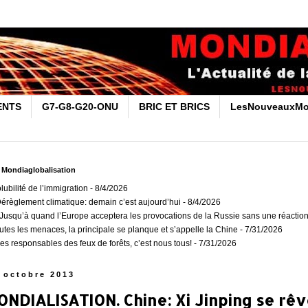
ENTS
G7-G8-G20-ONU
BRIC ET BRICS
LesNouveauxMo
r Mondiaglobalisation
olubilité de l’immigration
- 8/4/2026
Dérèglement climatique: demain c’est aujourd’hui
- 8/4/2026
usqu’à quand l’Europe acceptera les provocations de la Russie sans une réaction
outes les menaces, la principale se planque et s’appelle la Chine
- 7/31/2026
es responsables des feux de forêts, c’est nous tous!
- 7/31/2026
 octobre 2013
NDIALISATION. Chine: Xi Jinping se rê