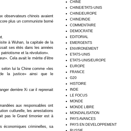
CHINE
CHINE/ETATS-UNIS
CHINE/EUROPE
x observateurs chinois avaient
CHINE/INDE
encore plus un communiste borné
COMMENTAIRE
DEMOCRATIE
EDITORIAL
t.
site à Wuhan, la capitale de la
EMERGENTS
ssait ses étés dans les années
ENVIRONEMENT
patriotisme et la révolution».
ETATS-UNIS
ur». Cela avait le mérite d’être
ETATS-UNIS/EUROPE
EUROPE
t selon lui la Chine comme «les
FRANCE
 de la justice» ainsi que le
G20
HISTOIRE
INDE
nger derrière Xi car il reprenait
LE FOCUS
MONDE
emandées aux responsables ont
MONDE LIBRE
tion cutlurelle, les arrestations
MONDIALISATION
it pas le Grand timonier est à
PAYS AVANCES
PAYS EN DEVELOPPEMENT
rs économiques criminelles, sa
RUSSIE