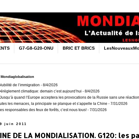
ENTS
G7-G8-G20-ONU
BRIC ET BRICS
LesNouveauxMo
r Mondiaglobalisation
olubilité de l’immigration
- 8/4/2026
Dérèglement climatique: demain c’est aujourd’hui
- 8/4/2026
usqu’à quand l’Europe acceptera les provocations de la Russie sans une réaction
outes les menaces, la principale se planque et s’appelle la Chine
- 7/31/2026
es responsables des feux de forêts, c’est nous tous!
- 7/31/2026
9 juin 2011
INE DE LA MONDIALISATION. G120: les p