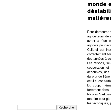
monde en
déstabil
matière
Pour demeurer d
agriculteurs de
avant la réunion
agricole pour éc
Celle-ci est in
correctement to
des années à ven
Les raisons, se
coopération et
décennies, des 
du prix de l’éne
celui-ci est plut
Du coup, même s
fortement dans l
Nicolas Sarkozy
matière pour gér
les techniques, p