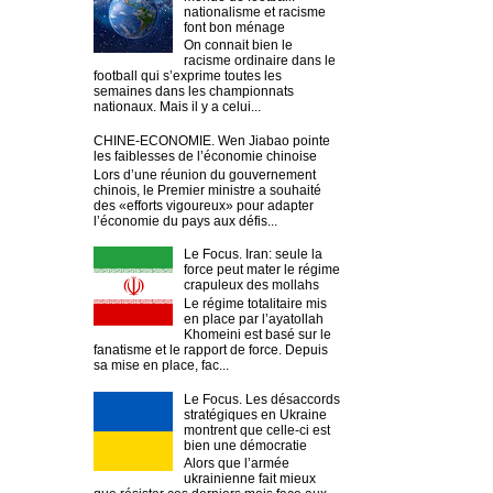
nationalisme et racisme
font bon ménage
On connait bien le
racisme ordinaire dans le
football qui s’exprime toutes les
semaines dans les championnats
nationaux. Mais il y a celui...
CHINE-ECONOMIE. Wen Jiabao pointe
les faiblesses de l’économie chinoise
Lors d’une réunion du gouvernement
chinois, le Premier ministre a souhaité
des «efforts vigoureux» pour adapter
l’économie du pays aux défis...
Le Focus. Iran: seule la
force peut mater le régime
crapuleux des mollahs
Le régime totalitaire mis
en place par l’ayatollah
Khomeini est basé sur le
fanatisme et le rapport de force. Depuis
sa mise en place, fac...
Le Focus. Les désaccords
stratégiques en Ukraine
montrent que celle-ci est
bien une démocratie
Alors que l’armée
ukrainienne fait mieux