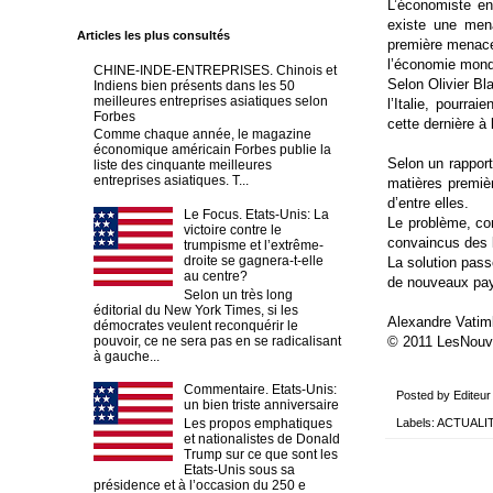
L’économiste en 
existe une mena
Articles les plus consultés
première menace, 
l’économie mond
CHINE-INDE-ENTREPRISES. Chinois et
Selon Olivier Bl
Indiens bien présents dans les 50
meilleures entreprises asiatiques selon
l’Italie, pourra
Forbes
cette dernière à
Comme chaque année, le magazine
économique américain Forbes publie la
Selon un rapport
liste des cinquante meilleures
entreprises asiatiques. T...
matières premiè
d’entre elles.
Le Focus. Etats-Unis: La
Le problème, com
victoire contre le
convaincus des l
trumpisme et l’extrême-
droite se gagnera-t-elle
La solution pass
au centre?
de nouveaux pays
Selon un très long
éditorial du New York Times, si les
Alexandre Vatim
démocrates veulent reconquérir le
pouvoir, ce ne sera pas en se radicalisant
© 2011 LesNouv
à gauche...
Commentaire. Etats-Unis:
Posted by
Editeur
un bien triste anniversaire
Labels:
ACTUALI
Les propos emphatiques
et nationalistes de Donald
Trump sur ce que sont les
Etats-Unis sous sa
présidence et à l’occasion du 250 e