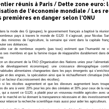
tier réunis à Paris / Dette zone euro: l
isation de l’économie mondiale / Les r
s premières en danger selon l’ONU
ans la mode des G (groupes), le gouvernement français a baptisé la réunio
 nombreux pays à travers le monde de G120. Il s’agissait, pour Nicolas Sar
 des ministres de l’agriculture, la semaine qui vient dans la capitale fran
outer ses doléances.
quiète car de nombreux experts (pas tous) estiment que l’humanité ne v
us ses membres et que la famine risque de réapparaître durablement dans 
ir.
lon un document de la FAO (Organisation des Nations unies pour l’alimentat
 de développement économique): une croissance démographique conti
habitudes alimentaires changeantes dans les pays émergents qui s’enrichiss
rgie et des engrais, la spéculation ainsi que le réchauffement climatique (mê
ôt un facteur d’accroissement des récoltes).
i les récoltes augmentent et que les éleveurs augmentent leurs troupeau
es dix ans à venir. 20% pour les prix des céréales et 30% pour ceux de la vi
, qui a ouvert ce G120, a plaidé pour un «nouveau modèle agricole» avec 
er le marché en lui donnant la transparence nécessaire et des investisseme
our relancer la recherche scientifique mais aussi pour aider les agriculteurs.