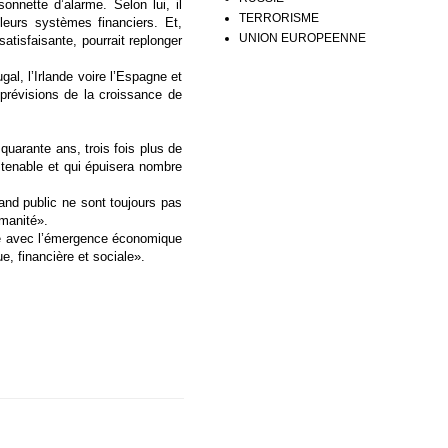
onnette d’alarme. Selon lui, il
TERRORISME
leurs systèmes financiers. Et,
UNION EUROPEENNE
satisfaisante, pourrait replonger
al, l’Irlande voire l’Espagne et
s prévisions de la croissance de
uarante ans, trois fois plus de
tenable et qui épuisera nombre
and public ne sont toujours pas
umanité».
ile avec l’émergence économique
, financière et sociale».