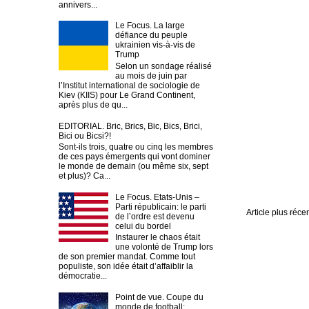
annivers...
Le Focus. La large
défiance du peuple
ukrainien vis-à-vis de
Trump
Selon un sondage réalisé
au mois de juin par
l’Institut international de sociologie de
Kiev (KIIS) pour Le Grand Continent,
après plus de qu...
EDITORIAL. Bric, Brics, Bic, Bics, Brici,
Bici ou Bicsi?!
Sont-ils trois, quatre ou cinq les membres
de ces pays émergents qui vont dominer
le monde de demain (ou même six, sept
et plus)? Ca...
Le Focus. Etats-Unis –
Parti républicain: le parti
Article plus réce
de l’ordre est devenu
celui du bordel
Instaurer le chaos était
une volonté de Trump lors
de son premier mandat. Comme tout
populiste, son idée était d’affaiblir la
démocratie...
Point de vue. Coupe du
monde de football: