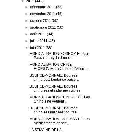
▼
2011
(442)
►
décembre 2011
(38)
►
novembre 2011
(45)
►
octobre 2011
(50)
►
septembre 2011
(50)
►
août 2011
(34)
►
juillet 2011
(46)
▼
juin 2011
(38)
MONDIALISATION-ECONOMIE. Pour
Pascal Lamy, la démo...
MONDIALISATION-CHINE-
ECONOMIE. La Chine et l’Allem...
BOURSE-MONNAIE. Bourses
chinoises: tendance baissi...
BOURSE-MONNAIE. Bourses
chinoises et indienne stables
MONDIALISATION-CHINE-LUXE. Les
Chinois ne veulent ...
BOURSE-MONNAIE. Bourses
chinoises mitigées; bourse...
MONDIALISATION-BRIC-SANTE. Les
médicaments en fort...
LA SEMAINE DE LA