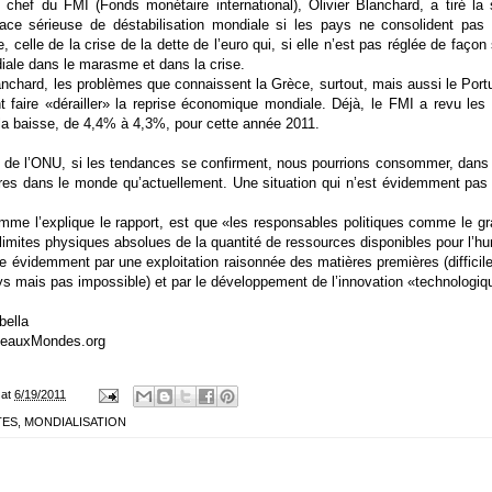
chef du FMI (Fonds monétaire international), Olivier Blanchard, a tiré la s
ce sérieuse de déstabilisation mondiale si les pays ne consolident pas 
celle de la crise de la dette de l’euro qui, si elle n’est pas réglée de façon 
iale dans le marasme et dans la crise.
anchard, les problèmes que connaissent la Grèce, surtout, mais aussi le Portug
ient faire «dérailler» la reprise économique mondiale. Déjà, le FMI a revu le
 la baisse, de 4,4% à 4,3%, pour cette année 2011.
 de l’ONU, si les tendances se confirment, nous pourrions consommer, dans q
res dans le monde qu’actuellement. Une situation qui n’est évidemment pas 
me l’explique le rapport, est que «les responsables politiques comme le gr
imites physiques absolues de la quantité de ressources disponibles pour l’h
e évidemment par une exploitation raisonnée des matières premières (diffic
 mais pas impossible) et par le développement de l’innovation «technologique
bella
eauxMondes.org
at
6/19/2011
TES
,
MONDIALISATION