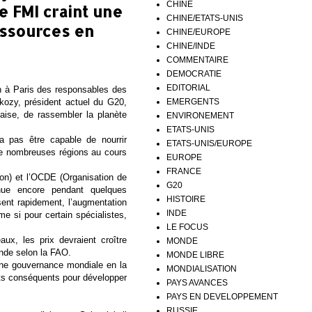
CHINE
e FMI craint une
CHINE/ETATS-UNIS
essources en
CHINE/EUROPE
CHINE/INDE
COMMENTAIRE
DEMOCRATIE
EDITORIAL
n à Paris des responsables des
EMERGENTS
kozy, président actuel du G20,
çaise, de rassembler la planète
ENVIRONEMENT
ETATS-UNIS
a pas être capable de nourrir
ETATS-UNIS/EUROPE
de nombreuses régions au cours
EUROPE
FRANCE
ion) et l’OCDE (Organisation de
G20
nue encore pendant quelques
HISTOIRE
ent rapidement, l’augmentation
INDE
me si pour certain spécialistes,
LE FOCUS
x, les prix devraient croître
MONDE
ande selon la FAO.
MONDE LIBRE
une gouvernance mondiale en la
MONDIALISATION
nts conséquents pour développer
PAYS AVANCES
PAYS EN DEVELOPPEMENT
RUSSIE