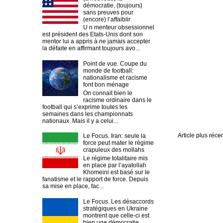
démocratie, (toujours)
sans preuves pour
(encore) l’affaiblir
U n menteur obsessionnel
est président des Etats-Unis dont son
mentor lui a appris à ne jamais accepter
la défaite en affirmant toujours avo...
Point de vue. Coupe du
monde de football:
nationalisme et racisme
font bon ménage
On connait bien le
racisme ordinaire dans le
football qui s’exprime toutes les
semaines dans les championnats
nationaux. Mais il y a celui...
Article plus réce
Le Focus. Iran: seule la
force peut mater le régime
crapuleux des mollahs
Le régime totalitaire mis
en place par l’ayatollah
Khomeini est basé sur le
fanatisme et le rapport de force. Depuis
sa mise en place, fac...
Le Focus. Les désaccords
stratégiques en Ukraine
montrent que celle-ci est
bien une démocratie