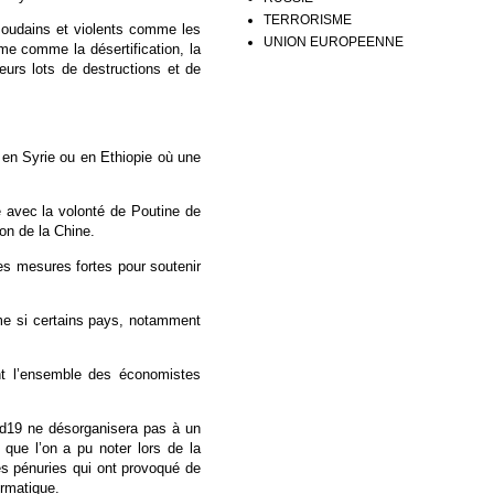
TERRORISME
soudains et violents comme les
UNION EUROPEENNE
me comme la désertification, la
eurs lots de destructions et de
en Syrie ou en Ethiopie où une
e avec la volonté de Poutine de
on de la Chine.
s mesures fortes pour soutenir
me si certains pays, notamment
nt l’ensemble des économistes
vid19 ne désorganisera pas à un
que l’on a pu noter lors de la
es pénuries qui ont provoqué de
ormatique.