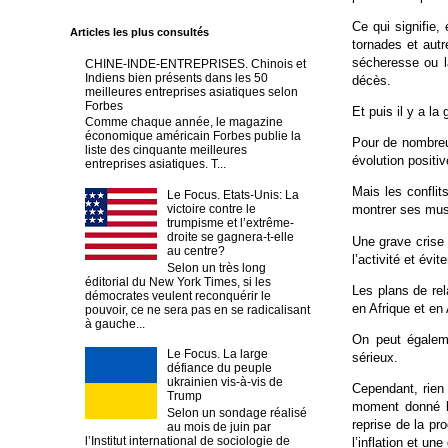
Ce qui signifie
Articles les plus consultés
tornades et autr
sécheresse ou la
CHINE-INDE-ENTREPRISES. Chinois et
Indiens bien présents dans les 50
décès.
meilleures entreprises asiatiques selon
Forbes
Et puis il y a la 
Comme chaque année, le magazine
économique américain Forbes publie la
Pour de nombreu
liste des cinquante meilleures
évolution positiv
entreprises asiatiques. T...
Mais les conflit
Le Focus. Etats-Unis: La
victoire contre le
montrer ses musc
trumpisme et l’extrême-
droite se gagnera-t-elle
Une grave crise
au centre?
l’activité et év
Selon un très long
éditorial du New York Times, si les
Les plans de re
démocrates veulent reconquérir le
en Afrique et en 
pouvoir, ce ne sera pas en se radicalisant
à gauche...
On peut égaleme
Le Focus. La large
sérieux.
défiance du peuple
ukrainien vis-à-vis de
Cependant, rien
Trump
moment donné la
Selon un sondage réalisé
reprise de la pr
au mois de juin par
l’Institut international de sociologie de
l’inflation et u