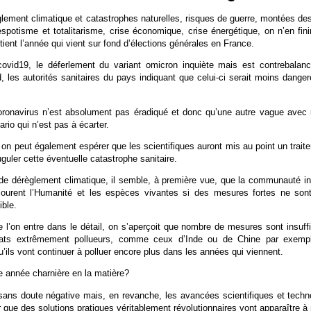
lement climatique et catastrophes naturelles, risques de guerre, montées d
spotisme et totalitarisme, crise économique, crise énergétique, on n’en fini
ient l’année qui vient sur fond d’élections générales en France.
ovid19, le déferlement du variant omicron inquiète mais est contrebalan
, les autorités sanitaires du pays indiquant que celui-ci serait moins dange
ronavirus n’est absolument pas éradiqué et donc qu’une autre vague avec 
ario qui n’est pas à écarter.
, on peut également espérer que les scientifiques auront mis au point un trait
uguler cette éventuelle catastrophe sanitaire.
e dérèglement climatique, il semble, à première vue, que la communauté int
courent l’Humanité et les espèces vivantes si des mesures fortes ne so
ble.
e l’on entre dans le détail, on s’aperçoit que nombre de mesures sont insuff
tats extrêmement pollueurs, comme ceux d’Inde ou de Chine par exempl
’ils vont continuer à polluer encore plus dans les années qui viennent.
ne année charnière en la matière?
sans doute négative mais, en revanche, les avancées scientifiques et techn
 que des solutions pratiques véritablement révolutionnaires vont apparaître 