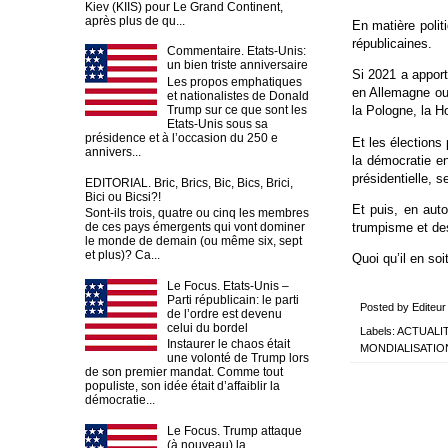
Kiev (KIIS) pour Le Grand Continent,
après plus de qu...
En matière polit
républicaines.
Commentaire. Etats-Unis:
un bien triste anniversaire
Si 2021 a apport
Les propos emphatiques
en Allemagne ou
et nationalistes de Donald
Trump sur ce que sont les
la Pologne, la H
Etats-Unis sous sa
présidence et à l’occasion du 250 e
Et les élections 
annivers...
la démocratie e
présidentielle, 
EDITORIAL. Bric, Brics, Bic, Bics, Brici,
Bici ou Bicsi?!
Et puis, en aut
Sont-ils trois, quatre ou cinq les membres
trumpisme et de
de ces pays émergents qui vont dominer
le monde de demain (ou même six, sept
et plus)? Ca...
Quoi qu’il en so
Le Focus. Etats-Unis –
Parti républicain: le parti
Posted by
Editeur
de l’ordre est devenu
celui du bordel
Labels:
ACTUALI
Instaurer le chaos était
MONDIALISATIO
une volonté de Trump lors
de son premier mandat. Comme tout
populiste, son idée était d’affaiblir la
démocratie...
Le Focus. Trump attaque
(à nouveau) la