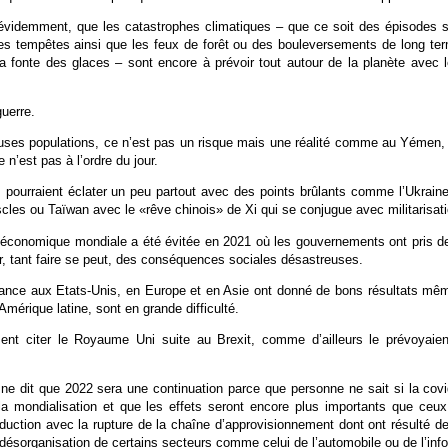
, évidemment, que les catastrophes climatiques – que ce soit des épisodes 
es tempêtes ainsi que les feux de forêt ou des bouleversements de long ter
 fonte des glaces – sont encore à prévoir tout autour de la planète avec l
guerre.
ses populations, ce n’est pas un risque mais une réalité comme au Yémen, 
e n’est pas à l’ordre du jour.
s pourraient éclater un peu partout avec des points brûlants comme l’Ukrain
les ou Taïwan avec le «rêve chinois» de Xi qui se conjugue avec militarisati
 économique mondiale a été évitée en 2021 où les gouvernements ont pris de
iter, tant faire se peut, des conséquences sociales désastreuses.
lance aux Etats-Unis, en Europe et en Asie ont donné de bons résultats mê
Amérique latine, sont en grande difficulté.
nt citer le Royaume Uni suite au Brexit, comme d’ailleurs le prévoyaie
 ne dit que 2022 sera une continuation parce que personne ne sait si la co
 mondialisation et que les effets seront encore plus importants que ceux 
oduction avec la rupture de la chaîne d’approvisionnement dont ont résulté d
ne désorganisation de certains secteurs comme celui de l’automobile ou de l’inf