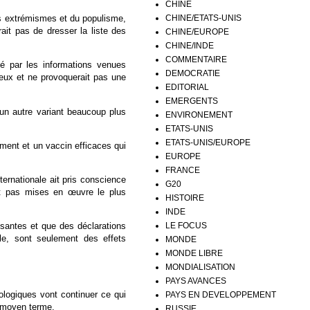
CHINE
CHINE/ETATS-UNIS
es extrémismes et du populisme,
rait pas de dresser la liste des
CHINE/EUROPE
CHINE/INDE
COMMENTAIRE
cé par les informations venues
DEMOCRATIE
reux et ne provoquerait pas une
EDITORIAL
EMERGENTS
un autre variant beaucoup plus
ENVIRONEMENT
ETATS-UNIS
ETATS-UNIS/EUROPE
ement et un vaccin efficaces qui
EUROPE
FRANCE
ernationale ait pris conscience
G20
nt pas mises en œuvre le plus
HISTOIRE
INDE
LE FOCUS
isantes et que des déclarations
e, sont seulement des effets
MONDE
MONDE LIBRE
MONDIALISATION
PAYS AVANCES
ologiques vont continuer ce qui
PAYS EN DEVELOPPEMENT
à moyen terme.
RUSSIE