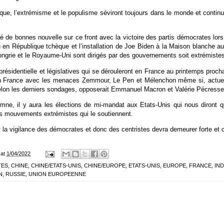
ique, l’extrémisme et le populisme séviront toujours dans le monde et contin
é de bonnes nouvelle sur ce front avec la victoire des partis démocrates lor
 en République tchèque et l’installation de Joe Biden à la Maison blanche 
ongrie et le Royaume-Uni sont dirigés par des gouvernements soit extrémistes,
présidentielle et législatives qui se dérouleront en France au printemps procha
n France avec les menaces Zemmour, Le Pen et Mélenchon même si, actuell
selon les derniers sondages, opposerait Emmanuel Macron et Valérie Pécresse
omne, il y aura les élections de mi-mandat aux Etats-Unis qui nous diront 
s mouvements extrémistes qui le soutiennent.
it la vigilance des démocrates et donc des centristes devra demeurer forte et 
at
1/04/2022
TES
,
CHINE
,
CHINE/ETATS-UNIS
,
CHINE/EUROPE
,
ETATS-UNIS
,
EUROPE
,
FRANCE
,
IN
N
,
RUSSIE
,
UNION EUROPEENNE