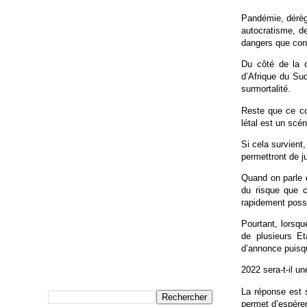
Pandémie, dérèg
autocratisme, de
dangers que cont
Du côté de la c
d’Afrique du Sud
surmortalité.
Reste que ce co
létal est un scén
Si cela survient
permettront de j
Quand on parle d
du risque que 
rapidement possi
Pourtant, lorsqu
de plusieurs E
d’annonce puisqu
2022 sera-t-il u
La réponse est 
permet d’espérer