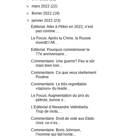
►
mars 2022
(22)
►
février 2022
(19)
▼
janvier 2022
(23)
Editorial. Aller à Pékin en 2022, n’est
pas comme ...
Le Focus. Après la Chine, la Russie
investit l’Afr...
Editorial. Pourquoi commémorer le
77e anniversaire...
Commentaire. Une guerre? Pas si sûr
mais bien loin...
Commentaire. Ce que veux réellement
Poutine
Commentaire. Le très regrettable
«lapsus» du leade...
Le Focus. Augmentation du prix du
pétrole, bonne o...
L’Editorial d’Alexandre Vatimbella.
Trop de mots, ...
Commentaire. Droit de vote aux Etats-
Unis: ce n’es...
Commentaire. Boris Johnson,
l’homme qui fait honte...