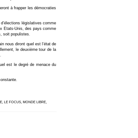
ueront à frapper les démocraties
s d’élections législatives comme
aux Etats-Unis, des pays comme
 soit populistes.
in nous diront quel est l’état de
ement, le deuxième tour de la
.
quel est le degré de menace du
constante.
DE
,
LE FOCUS
,
MONDE LIBRE
,