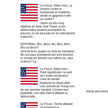
Le Focus. Etats-Unis: La
victoire contre le
trumpisme et l’extrême-
droite se gagnera-t-elle
au centre?
Selon un très long
éditorial du New York Times, si les
démocrates veulent reconquérir le
pouvoir, ce ne sera pas en se radicalisant
à gauche...
EDITORIAL. Bric, Brics, Bic, Bics, Brici,
Bici ou Bicsi?!
Sont-ils trois, quatre ou cinq les membres
de ces pays émergents qui vont dominer
le monde de demain (ou même six, sept
et plus)? Ca...
Le Focus. Etats-Unis –
Parti républicain: le parti
de l’ordre est devenu
celui du bordel
Instaurer le chaos était
une volonté de Trump lors
de son premier mandat. Comme tout
Article plus réce
populiste, son idée était d’affaiblir la
démocratie...
Le Focus. Trump attaque
(à nouveau) la