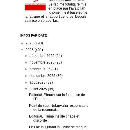
Le régime totalitaire mis
en place par l’ayatollah
Khomeini est basé sur le
fanatisme et le rapport de force. Depuis
sa mise en place, fac...
INFOS PAR DATE
►
2026
(198)
▼
2025
(401)
►
décembre 2025
(24)
►
novembre 2025
(23)
►
octobre 2025
(21)
►
septembre 2025
(30)
►
août 2025
(32)
▼
juillet 2025
(39)
Editorial. Pleurer sur la faiblesse de
l’Europe ne...
Point de vue. Netanyahu responsable
de la reconnai...
Editorial. Trump instille chaos et
discorde
Le Focus. Quand la Chine se moque