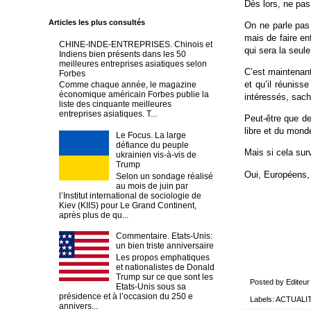
Dès lors, ne pas
Articles les plus consultés
On ne parle pas 
mais de faire en
CHINE-INDE-ENTREPRISES. Chinois et
qui sera la seul
Indiens bien présents dans les 50
meilleures entreprises asiatiques selon
C’est maintenant
Forbes
et qu’il réuniss
Comme chaque année, le magazine
économique américain Forbes publie la
intéressés, sach
liste des cinquante meilleures
entreprises asiatiques. T...
Peut-être que de
libre et du monde
Le Focus. La large
défiance du peuple
Mais si cela surv
ukrainien vis-à-vis de
Trump
Oui, Européens,
Selon un sondage réalisé
au mois de juin par
l’Institut international de sociologie de
Kiev (KIIS) pour Le Grand Continent,
après plus de qu...
Commentaire. Etats-Unis:
un bien triste anniversaire
Les propos emphatiques
et nationalistes de Donald
Trump sur ce que sont les
Posted by
Editeur
Etats-Unis sous sa
présidence et à l’occasion du 250 e
Labels:
ACTUALI
annivers...