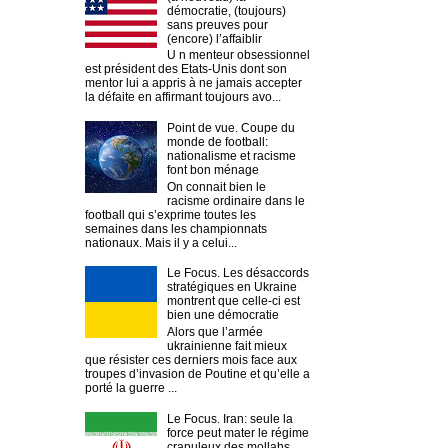
démocratie, (toujours)
sans preuves pour
(encore) l’affaiblir
U n menteur obsessionnel
est président des Etats-Unis dont son
mentor lui a appris à ne jamais accepter
la défaite en affirmant toujours avo...
Point de vue. Coupe du
monde de football:
nationalisme et racisme
font bon ménage
On connait bien le
racisme ordinaire dans le
football qui s’exprime toutes les
semaines dans les championnats
nationaux. Mais il y a celui...
Le Focus. Les désaccords
stratégiques en Ukraine
montrent que celle-ci est
bien une démocratie
Alors que l’armée
ukrainienne fait mieux
que résister ces derniers mois face aux
troupes d’invasion de Poutine et qu’elle a
porté la guerre ...
Le Focus. Iran: seule la
force peut mater le régime
crapuleux des mollahs