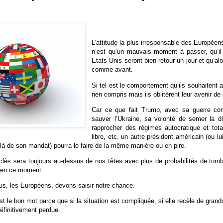
L’attitude la plus irresponsable des Europée
n’est qu’un mauvais moment à passer, qu’il 
Etats-Unis seront bien retour un jour et qu’alo
comme avant.
Si tel est le comportement qu’ils souhaitent a
rien compris mais ils oblitèrent leur avenir de
Car ce que fait Trump, avec sa guerre com
sauver l’Ukraine, sa volonté de semer la d
rapprocher des régimes autocratique et tota
libre, etc. un autre président américain (ou l
là de son mandat) pourra le faire de la même manière ou en pire.
lès sera toujours au-dessus de nos têtes avec plus de probabilités de tom
 en ce moment.
ous, les Européens, devons saisir notre chance.
t le bon mot parce que si la situation est compliquée, si elle recèle de grand
éfinitivement perdue.