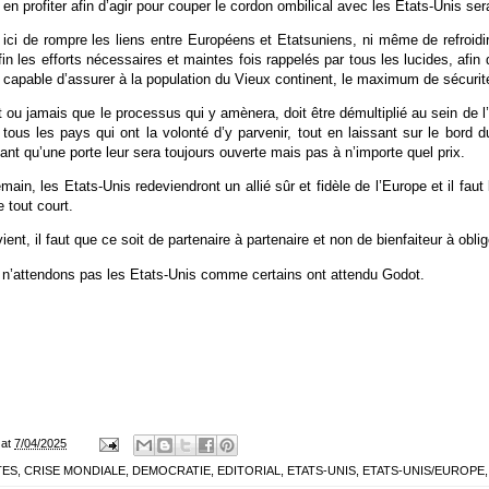
 en profiter afin d’agir pour couper le cordon ombilical avec les Etats-Unis se
ici de rompre les liens entre Européens et Etatsuniens, ni même de refroidi
fin les efforts nécessaires et maintes fois rappelés par tous les lucides, afin
e capable d’assurer à la population du Vieux continent, le maximum de sécurité
 ou jamais que le processus qui y amènera, doit être démultiplié au sein de 
e tous les pays qui ont la volonté d’y parvenir, tout en laissant sur le bor
ant qu’une porte leur sera toujours ouverte mais pas à n’importe quel prix.
main, les Etats-Unis redeviendront un allié sûr et fidèle de l’Europe et il fau
 tout court.
ient, il faut que ce soit de partenaire à partenaire et non de bienfaiteur à obli
 n’attendons pas les Etats-Unis comme certains ont attendu Godot.
at
7/04/2025
TES
,
CRISE MONDIALE
,
DEMOCRATIE
,
EDITORIAL
,
ETATS-UNIS
,
ETATS-UNIS/EUROPE