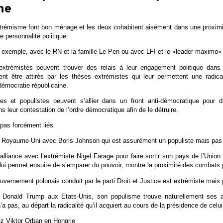
me
rémisme font bon ménage et les deux cohabitent aisément dans une proximité
 personnalité politique.
r exemple, avec le RN et la famille Le Pen ou avec LFI et le «leader maximo
xtrémistes peuvent trouver des relais à leur engagement politique dan
ent être attirés par les thèses extrémistes qui leur permettent une radica
 démocratie républicaine.
tes et populistes peuvent s’allier dans un front anti-démocratique pour 
s leur contestation de l’ordre démocratique afin de le détruire.
 pas forcément liés.
 Royaume-Uni avec Boris Johnson qui est assurément un populiste mais pas 
liance avec l’extrémiste Nigel Farage pour faire sortir son pays de l’Unio
i lui permet ensuite de s’emparer du pouvoir, montre la proximité des combats
gouvernement polonais conduit par le parti Droit et Justice est extrémiste mais 
Donald Trump aux Etats-Unis, son populisme trouve naturellement ses all
 pas, au départ la radicalité qu’il acquiert au cours de la présidence de celui
 Viktor Orban en Hongrie