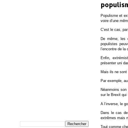
populis
Populisme et ext
voire d’une même
C’est le cas, pa
De même, les e
populistes peuv
l’encontre de la
Enfin, extrémis
présenter uni dan
Mais ils ne sont
Par exemple, au
Néanmoins son al
sur le Brexit qu
A l’inverse, le 
Dans le cas de 
extrêmes mais n’a
Tout comme chez