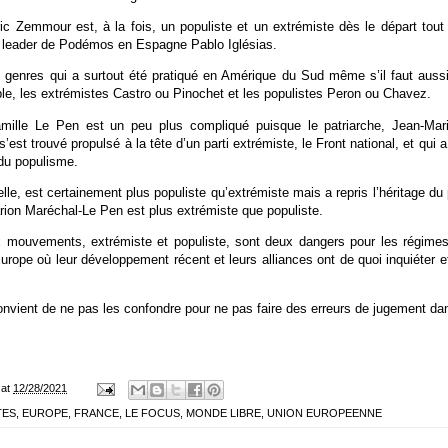
ic Zemmour est, à la fois, un populiste et un extrémiste dès le départ tou
en leader de Podémos en Espagne Pablo Iglésias.
genres qui a surtout été pratiqué en Amérique du Sud même s’il faut aussi,
le, les extrémistes Castro ou Pinochet et les populistes Peron ou Chavez.
mille Le Pen est un peu plus compliqué puisque le patriarche, Jean-Mari
s’est trouvé propulsé à la tête d’un parti extrémiste, le Front national, et qui 
du populisme.
lle, est certainement plus populiste qu’extrémiste mais a repris l’héritage du
 Marion Maréchal-Le Pen est plus extrémiste que populiste.
ux mouvements, extrémiste et populiste, sont deux dangers pour les régimes
ope où leur développement récent et leurs alliances ont de quoi inquiéter et
convient de ne pas les confondre pour ne pas faire des erreurs de jugement dans
at
12/28/2021
TES
,
EUROPE
,
FRANCE
,
LE FOCUS
,
MONDE LIBRE
,
UNION EUROPEENNE