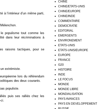
CHINE
CHINE/ETATS-UNIS
CHINE/EUROPE
 à l’intérieur d’un même parti,
CHINE/INDE
COMMENTAIRE
» Mélenchon.
DEMOCRATIE
EDITORIAL
s le populisme tout comme les
EMERGENTS
lité dans leur récriminations à
ENVIRONEMENT
ETATS-UNIS
des raisons tactiques, pour se
ETATS-UNIS/EUROPE
EUROPE
FRANCE
G20
un extrémiste.
HISTOIRE
INDE
n européenne lors du référendum
LE FOCUS
 politiques des deux courants.
MONDE
pas populiste.
MONDE LIBRE
MONDIALISATION
iés puis ses ralliés chez les
PAYS AVANCES
-ci.
PAYS EN DEVELOPPEMENT
RUSSIE