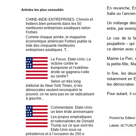
En revanche, Er
Articles les plus consultés
Italie ou l’anci
CHINE-INDE-ENTREPRISES. Chinois et
Un mélange des 
Indiens bien présents dans les 50
meilleures entreprises asiatiques selon
entre, par exemp
Forbes
Comme chaque année, le magazine
Le cas de la fa
économique américain Forbes publie la
poujadiste – qui 
liste des cinquante meilleures
ce dernier avec 
entreprises asiatiques. T...
Marine Le Pen, e
Le Focus. Etats-Unis: La
victoire contre le
la petite-fille,
trumpisme et l’extrême-
droite se gagnera-t-elle
In fine, les de
au centre?
notamment en Eur
Selon un très long
les démocrates.
éditorial du New York Times, si les
démocrates veulent reconquérir le
Pour autant, il 
pouvoir, ce ne sera pas en se radicalisant
à gauche...
Commentaire. Etats-Unis:
un bien triste anniversaire
Les propos emphatiques
Posted by
Editeur
et nationalistes de Donald
Trump sur ce que sont les
Labels:
ACTUALI
Etats-Unis sous sa
présidence et à l’occasion du 250 e