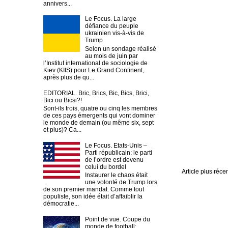
annivers...
Le Focus. La large
défiance du peuple
ukrainien vis-à-vis de
Trump
Selon un sondage réalisé
au mois de juin par
l’Institut international de sociologie de
Kiev (KIIS) pour Le Grand Continent,
après plus de qu...
EDITORIAL. Bric, Brics, Bic, Bics, Brici,
Bici ou Bicsi?!
Sont-ils trois, quatre ou cinq les membres
de ces pays émergents qui vont dominer
le monde de demain (ou même six, sept
et plus)? Ca...
Le Focus. Etats-Unis –
Parti républicain: le parti
de l’ordre est devenu
celui du bordel
Article plus réce
Instaurer le chaos était
une volonté de Trump lors
de son premier mandat. Comme tout
populiste, son idée était d’affaiblir la
démocratie...
Point de vue. Coupe du
monde de football: