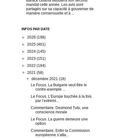
Barack Obama débutera son second
mandat cette année. Les avis sont
partagés sur sa capacité à gouverner de
manière consensuelle et à ...
INFOS PAR DATE
►
2026
(198)
►
2025
(401)
►
2024
(145)
►
2023
(151)
►
2022
(194)
▼
2021
(58)
▼
décembre 2021
(18)
Le Focus. La Bulgarie veut être le
contre-exemple ...
Le Focus. L’Europe touchée à la fois
par l’extrémi...
Commentaire. Desmond Tutu, une
conscience morale
Le Focus. La guerre demeure une
option
Commentaire. Enfin la Commission
européenne s’atta...